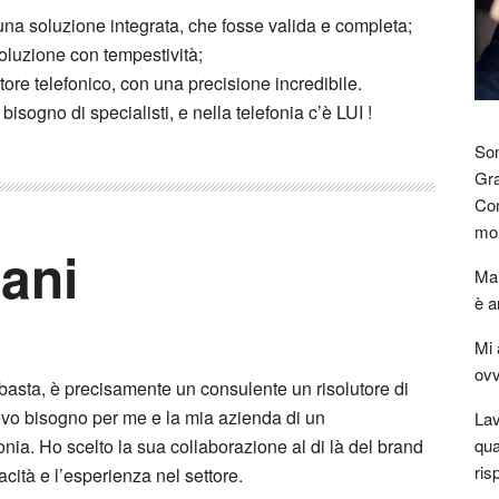
una soluzione integrata, che fosse valida e completa;
 soluzione con tempestività;
store telefonico, con una precisione incredibile.
isogno di specialisti, e nella telefonia c’è LUI !
Son
Gra
Com
mon
ani
Mar
è a
Mi 
ovv
basta, è precisamente un consulente un risolutore di
o bisogno per me e la mia azienda di un
Lav
nia. Ho scelto la sua collaborazione al di là del brand
qua
ris
acità e l’esperienza nel settore.