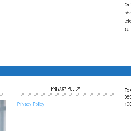
Qui
che
tel
su:
PRIVACY POLICY
Tel
089
Privacy Policy
19