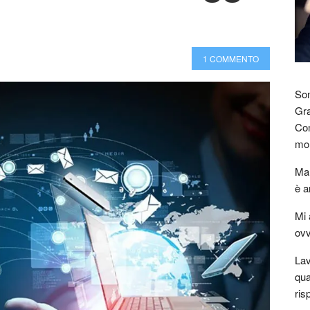
1 COMMENTO
Son
Gra
Com
mon
Mar
è a
Mi 
ovv
Lav
qua
ris