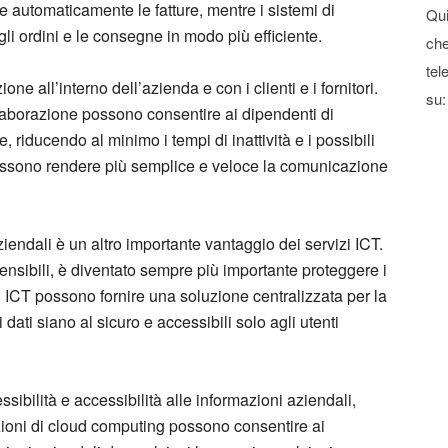
re automaticamente le fatture, mentre i sistemi di
Qui
i ordini e le consegne in modo più efficiente.
che
tel
one all’interno dell’azienda e con i clienti e i fornitori.
su:
llaborazione possono consentire ai dipendenti di
riducendo al minimo i tempi di inattività e i possibili
 possono rendere più semplice e veloce la comunicazione
ziendali è un altro importante vantaggio dei servizi ICT.
sensibili, è diventato sempre più importante proteggere i
izi ICT possono fornire una soluzione centralizzata per la
dati siano al sicuro e accessibili solo agli utenti
ssibilità e accessibilità alle informazioni aziendali,
uzioni di cloud computing possono consentire ai