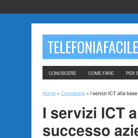
TELEFONIAFACIL
CONOSCERE
COME FARE
PER 
Home
»
Conoscere
»
I servizi ICT alla bas
I servizi ICT 
successo azi