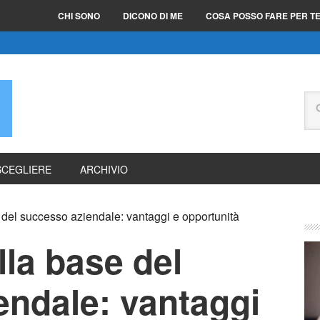
CHI SONO
DICONO DI ME
COSA POSSO FARE PER T
E
SCEGLIERE
ARCHIVIO
e del successo aziendale: vantaggi e opportunità
alla base del
endale: vantaggi