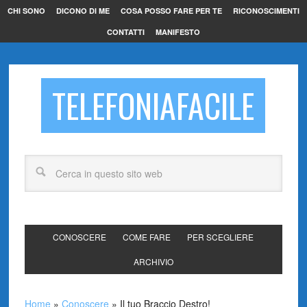
CHI SONO
DICONO DI ME
COSA POSSO FARE PER TE
RICONOSCIMENTI
CONTATTI
MANIFESTO
TELEFONIAFACILE
CONOSCERE
COME FARE
PER SCEGLIERE
ARCHIVIO
Home
»
Conoscere
»
Il tuo Braccio Destro!