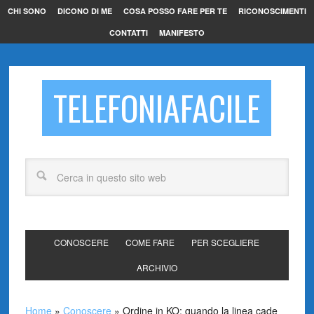
CHI SONO
DICONO DI ME
COSA POSSO FARE PER TE
RICONOSCIMENTI
CONTATTI
MANIFESTO
TELEFONIAFACILE
CONOSCERE
COME FARE
PER SCEGLIERE
ARCHIVIO
Home
»
Conoscere
»
Ordine in KO: quando la linea cade