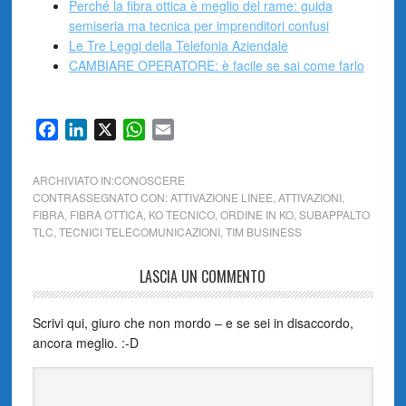
Perché la fibra ottica è meglio del rame: guida
semiseria ma tecnica per imprenditori confusi
Le Tre Leggi della Telefonia Aziendale
CAMBIARE OPERATORE: è facile se sai come farlo
Facebook
LinkedIn
X
WhatsApp
Email
ARCHIVIATO IN:
CONOSCERE
CONTRASSEGNATO CON:
ATTIVAZIONE LINEE
,
ATTIVAZIONI
,
FIBRA
,
FIBRA OTTICA
,
KO TECNICO
,
ORDINE IN KO
,
SUBAPPALTO
TLC
,
TECNICI TELECOMUNICAZIONI
,
TIM BUSINESS
LASCIA UN COMMENTO
Scrivi qui, giuro che non mordo – e se sei in disaccordo,
ancora meglio. :-D