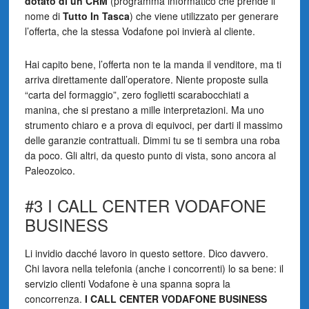
dotato di un CRM
(programma informatico che prende il
nome di
Tutto In Tasca
) che viene utilizzato per generare
l’offerta, che la stessa Vodafone poi invierà al cliente.
Hai capito bene, l’offerta non te la manda il venditore, ma ti
arriva direttamente dall’operatore. Niente proposte sulla
“carta del formaggio”, zero foglietti scarabocchiati a
manina, che si prestano a mille interpretazioni. Ma uno
strumento chiaro e a prova di equivoci, per darti il massimo
delle garanzie contrattuali. Dimmi tu se ti sembra una roba
da poco. Gli altri, da questo punto di vista, sono ancora al
Paleozoico.
#3 I CALL CENTER VODAFONE
BUSINESS
Li invidio dacché lavoro in questo settore. Dico davvero.
Chi lavora nella telefonia (anche i concorrenti) lo sa bene: il
servizio clienti Vodafone è una spanna sopra la
concorrenza.
I CALL CENTER VODAFONE BUSINESS