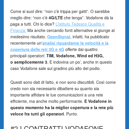
Come si suol dire: “non c’è trippa per gatti”. O sarebbe
meglio dire: “non c’è
4G/LTE
che tenga”. Vodafone dà la
paga a tutti. Chi lo dice?
L’Istituto Tedesco Qualità e
Finanza.
Ma anche cercando fonti alternative si giunge al
medesimo risultato.
OpenSignal
, infatti, ha pubblicato
recentemente un’
analisi riguardante la velocità e la
copertura delle reti 3G e 4G
offerte dai quattro
principali operatori:
TIM, Vodafone, Wind ed H3G,
o semplicemente 3
. E indovina un po’, anche in questo
caso Vodafone sale sul gradino più alto del podio.
Questi sono dati di fatto, e non sono discutibili. Così come
credo non sia necessario dibattere su quanto sia
importante affidare le tue comunicazioni a una rete
efficiente, ma anche molto performante.
E Vodafone in
questo momento ha la miglior copertura e la rete più
veloce fra tutti gli operatori
. Punto.
#2 I CONTRATTI VODAFONE