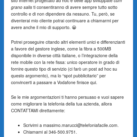
sito internet progettato ad hoc e delle app sviluppate
cum
grano salis
ti consentiranno di avere sempre tutto sotto
controllo e di non dipendere da nessuno. Tu, però, se
diventerai mio cliente potrai continuare a chiamarmi per
avere anche il mio di supporto. 😀
Potrei proseguire citando altri elementi unici e differenzianti
a favore del gestore inglese, come la fibra a 500MB
disponibile in diverse città italiane, o l’integrazione della
rete mobile con la rete fissa: unico operatore in grado di
fornire questo tipo di servizio (ci farò un post ad hoc su
questo argomento), ma lo “spot pubblicitario” per
convincerti a passare a Vodafone finisce qui.
Se le mie argomentazioni ti hanno persuaso e vuoi sapere
come migliorare la telefonia della tua azienda, allora
CONTATTAMI direttamente:
Scrivimi a massimo.marucci@telefoniafacile.com.
Chiamami al 346-500.9751.