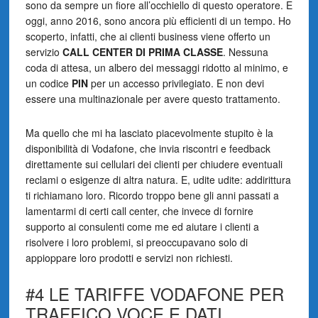
sono da sempre un fiore all’occhiello di questo operatore. E
oggi, anno 2016, sono ancora più efficienti di un tempo. Ho
scoperto, infatti, che ai clienti business viene offerto un
servizio
CALL CENTER DI PRIMA CLASSE
. Nessuna
coda di attesa, un albero dei messaggi ridotto al minimo, e
un codice
PIN
per un accesso privilegiato. E non devi
essere una multinazionale per avere questo trattamento.
Ma quello che mi ha lasciato piacevolmente stupito è la
disponibilità di Vodafone, che invia riscontri e feedback
direttamente sui cellulari dei clienti per chiudere eventuali
reclami o esigenze di altra natura. E, udite udite: addirittura
ti richiamano loro. Ricordo troppo bene gli anni passati a
lamentarmi di certi call center, che invece di fornire
supporto ai consulenti come me ed aiutare i clienti a
risolvere i loro problemi, si preoccupavano solo di
appioppare loro prodotti e servizi non richiesti.
#4 LE TARIFFE VODAFONE PER
TRAFFICO VOCE E DATI