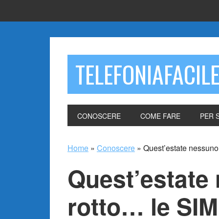
TELEFONIAFACIL
CONOSCERE
COME FARE
PER 
Home
»
Conoscere
»
Quest’estate nessuno
Quest’estate
rotto… le SI