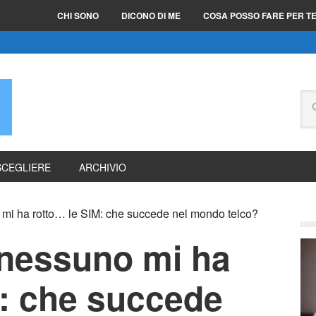
CHI SONO
DICONO DI ME
COSA POSSO FARE PER T
E
SCEGLIERE
ARCHIVIO
 mi ha rotto… le SIM: che succede nel mondo telco?
 nessuno mi ha
M: che succede