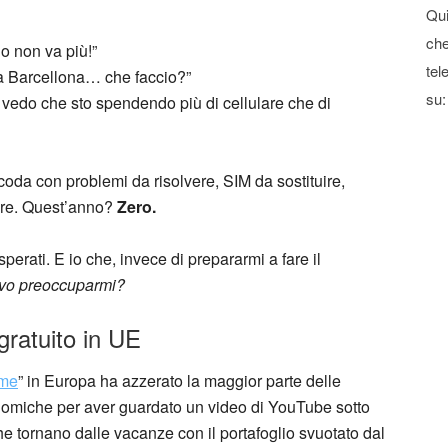
Qui
che
no non va più!”
tel
 a Barcellona… che faccio?”
su:
 vedo che sto spendendo più di cellulare che di
in coda con problemi da risolvere, SIM da sostituire,
are. Quest’anno?
Zero.
erati. E io che, invece di prepararmi a fare il
vo preoccuparmi?
 gratuito in UE
ome
” in Europa ha azzerato la maggior parte delle
onomiche per aver guardato un video di YouTube sotto
he tornano dalle vacanze con il portafoglio svuotato dal