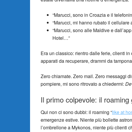
“Marucci, sono in Croazia e il telefoni
“Marucci, mi hanno rubato il cellulare
“Marucci, sono alle Maldive e dall’app
Hotel…”
Era un classico: rientro dalle ferie, clienti 
apparati da recuperare, drammi da tampon
Zero chiamate. Zero mail. Zero messaggi disp
pompiere, mi sono ritrovato a chiedermi:
De
Il primo colpevole: il roaming
Qui non ci sono dubbi: il roaming “
like at h
emergenze estive. Niente più bollette astr
l’ombrellone a Mykonos, niente più clienti c