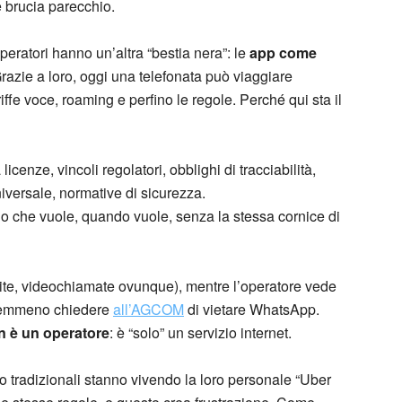
brucia parecchio.
peratori hanno un’altra “bestia nera”: le
app come
Grazie a loro, oggi una telefonata può viaggiare
ffe voce, roaming e perfino le regole. Perché qui sta il
icenze, vincoli regolatori, obblighi di tracciabilità,
niversale, normative di sicurezza.
llo che vuole, quando vuole, senza la stessa cornice di
atuite, videochiamate ovunque), mentre l’operatore vede
ò nemmeno chiedere
all’AGCOM
di vietare WhatsApp.
 è un operatore
: è “solo” un servizio internet.
co tradizionali stanno vivendo la loro personale “Uber