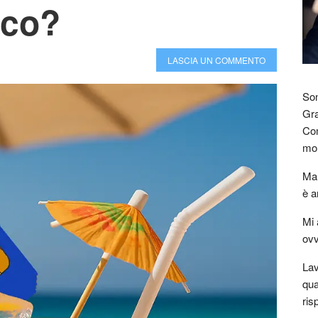
lco?
LASCIA UN COMMENTO
Son
Gra
Com
mon
Mar
è a
Mi 
ovv
Lav
qua
ris