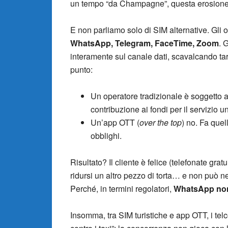
un tempo “da Champagne”, questa erosione 
E non parliamo solo di SIM alternative. Gli o
WhatsApp, Telegram, FaceTime, Zoom
. 
interamente sul canale dati, scavalcando tari
punto:
Un operatore tradizionale è soggetto a l
contribuzione ai fondi per il servizio u
Un’app OTT (
over the top
) no. Fa que
obblighi.
Risultato? Il cliente è felice (telefonate gr
ridursi un altro pezzo di torta… e non pu
Perché, in termini regolatori,
WhatsApp non
Insomma, tra SIM turistiche e app OTT, i tel