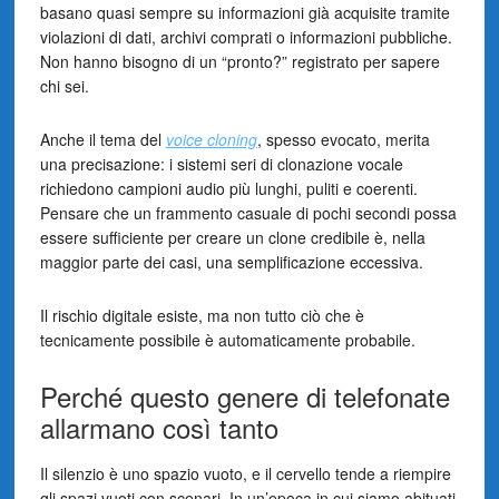
basano quasi sempre su informazioni già acquisite tramite
violazioni di dati, archivi comprati o informazioni pubbliche.
Non hanno bisogno di un “pronto?” registrato per sapere
chi sei.
Anche il tema del
voice cloning
, spesso evocato, merita
una precisazione: i sistemi seri di clonazione vocale
richiedono campioni audio più lunghi, puliti e coerenti.
Pensare che un frammento casuale di pochi secondi possa
essere sufficiente per creare un clone credibile è, nella
maggior parte dei casi, una semplificazione eccessiva.
Il rischio digitale esiste, ma non tutto ciò che è
tecnicamente possibile è automaticamente probabile.
Perché questo genere di telefonate
allarmano così tanto
Il silenzio è uno spazio vuoto, e il cervello tende a riempire
gli spazi vuoti con scenari. In un’epoca in cui siamo abituati