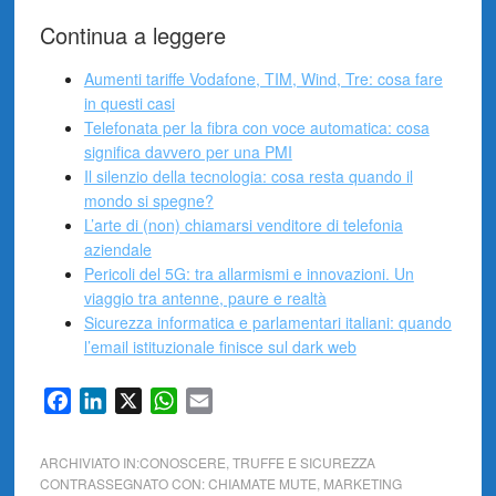
Continua a leggere
Aumenti tariffe Vodafone, TIM, Wind, Tre: cosa fare
in questi casi
Telefonata per la fibra con voce automatica: cosa
significa davvero per una PMI
Il silenzio della tecnologia: cosa resta quando il
mondo si spegne?
L’arte di (non) chiamarsi venditore di telefonia
aziendale
Pericoli del 5G: tra allarmismi e innovazioni. Un
viaggio tra antenne, paure e realtà
Sicurezza informatica e parlamentari italiani: quando
l’email istituzionale finisce sul dark web
Facebook
LinkedIn
X
WhatsApp
Email
ARCHIVIATO IN:
CONOSCERE
,
TRUFFE E SICUREZZA
CONTRASSEGNATO CON:
CHIAMATE MUTE
,
MARKETING