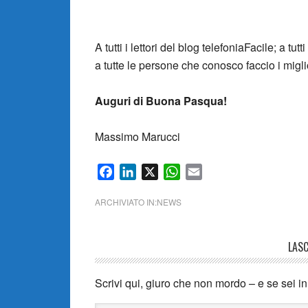
A tutti i lettori del blog telefoniaFacile; a tutt
a tutte le persone che conosco faccio i migli
Auguri di Buona Pasqua!
Massimo Marucci
Facebook
LinkedIn
X
WhatsApp
Email
ARCHIVIATO IN:
NEWS
LAS
Scrivi qui, giuro che non mordo – e se sei i