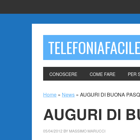
TELEFONIAFACIL
CONOSCERE
COME FARE
PER 
Home
»
News
»
AUGURI DI BUONA PASQ
AUGURI DI 
05/04/2012
BY
MASSIMO MARUCCI