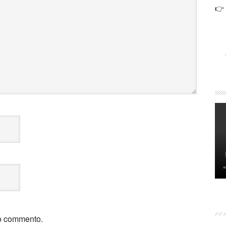
👉
mio commento.