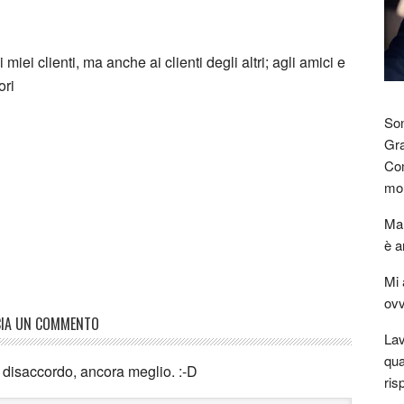
i i miei clienti, ma anche ai clienti degli altri; agli amici e
ori
Son
Gra
Com
mon
Mar
è a
Mi 
ovv
CIA UN COMMENTO
Lav
qua
n disaccordo, ancora meglio. :-D
ris