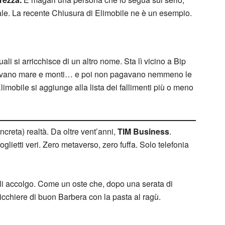
e. La recente Chiusura di Elimobile ne è un esempio.
uali si arricchisce di un altro nome. Sta lì vicino a Bip
ttevano mare e monti… e poi non pagavano nemmeno le
imobile si aggiunge alla lista dei fallimenti più o meno
ncreta) realtà. Da oltre vent’anni,
TIM Business
.
 foglietti veri. Zero metaverso, zero fuffa. Solo telefonia
, li accolgo. Come un oste che, dopo una serata di
bicchiere di buon Barbera con la pasta al ragù.