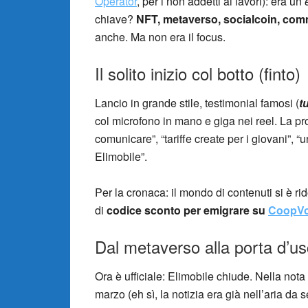
Operator
, per i non addetti ai lavori): era un
chiave?
NFT, metaverso, socialcoin, com
anche. Ma non era il focus.
Il solito inizio col botto (finto)
Lancio in grande stile, testimonial famosi (
t
col microfono in mano e giga nei reel. La 
comunicare”, “tariffe create per i giovani”, 
Elimobile”.
Per la cronaca: il mondo di contenuti si è ri
di
codice sconto per emigrare su
CoopV
Dal metaverso alla porta d’us
Ora è ufficiale: Elimobile chiude. Nella nota 
marzo (eh sì, la notizia era già nell’aria d