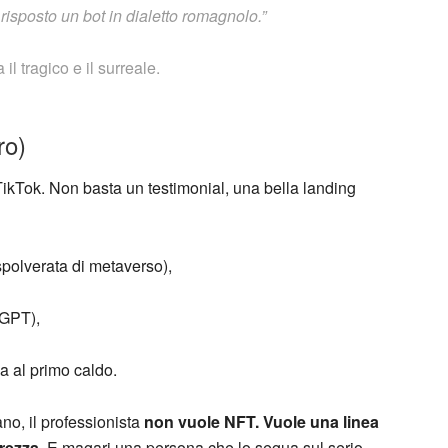
risposto un bot in dialetto romagnolo.”
il tragico e il surreale.
ro)
TikTok. Non basta un testimonial, una bella landing
olverata di metaverso),
tGPT),
ga al primo caldo.
ano, il professionista
non vuole NFT. Vuole una linea
rezza.
E magari una persona che lo segua sul serio,