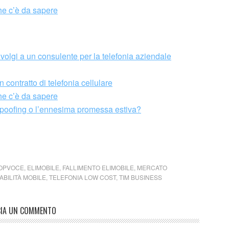
che c’è da sapere
ivolgi a un consulente per la telefonia aziendale
 contratto di telefonia cellulare
che c’è da sapere
o spoofing o l’ennesima promessa estiva?
OPVOCE
,
ELIMOBILE
,
FALLIMENTO ELIMOBILE
,
MERCATO
ABILITÀ MOBILE
,
TELEFONIA LOW COST
,
TIM BUSINESS
CIA UN COMMENTO