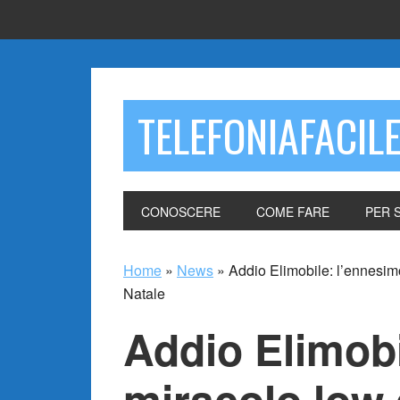
TELEFONIAFACIL
CONOSCERE
COME FARE
PER 
Home
»
News
»
Addio Elimobile: l’ennesim
Natale
Addio Elimobi
miracolo low 