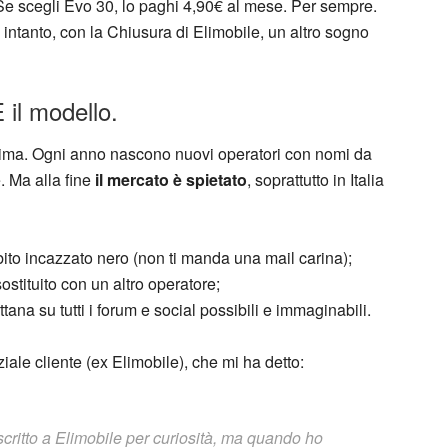
Se scegli Evo 30, lo paghi 4,90€ al mese. Per sempre.
a intanto, con la Chiusura di Elimobile, un altro sogno
 il modello.
ltima. Ogni anno nascono nuovi operatori con nomi da
. Ma alla fine
il mercato è spietato
, soprattutto in Italia
ubito incazzato nero (non ti manda una mail carina);
sostituito con un altro operatore;
tana su tutti i forum e social possibili e immaginabili.
ale cliente (ex Elimobile), che mi ha detto:
critto a Elimobile per curiosità, ma quando ho