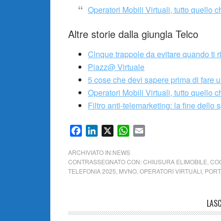
Operatori Mobili Virtuali, tutto quello 
Altre storie dalla giungla Telco
Cinque trappole da evitare quando ti r
Piazz@ Virtuale
5 cose che devi sapere prima di fare un
Operatori Mobili Virtuali, tutto quello 
Filtro anti-telemarketing: la fine dell
Facebook
LinkedIn
X
WhatsApp
Email
ARCHIVIATO IN:
NEWS
CONTRASSEGNATO CON:
CHIUSURA ELIMOBILE
,
CO
TELEFONIA 2025
,
MVNO
,
OPERATORI VIRTUALI
,
PORT
LAS