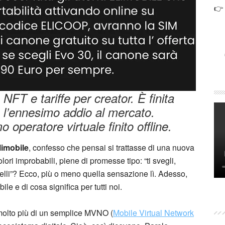
👉
 NFT e tariffe per creator. È finita
e l’ennesimo addio al mercato.
 operatore virtuale finito offline.
limobile
, confesso che pensai si trattasse di una nuova
ori improbabili, piene di promesse tipo: “ti svegli,
elli”? Ecco, più o meno quella sensazione lì. Adesso,
le e di cosa significa per tutti noi.
 molto più di un semplice MVNO (
Mobile Virtual Network