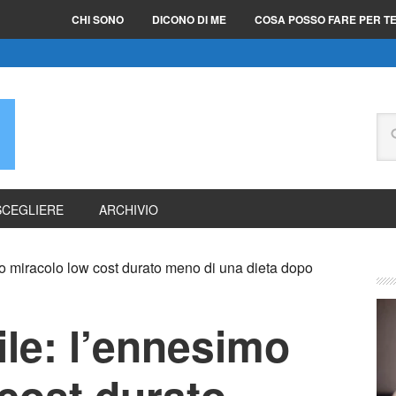
CHI SONO
DICONO DI ME
COSA POSSO FARE PER T
E
SCEGLIERE
ARCHIVIO
o miracolo low cost durato meno di una dieta dopo
le: l’ennesimo
cost durato