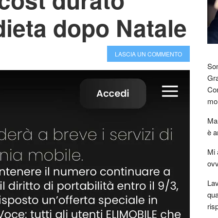
dieta dopo Natale
LASCIA UN COMMENTO
Son
Gra
Com
mon
Mar
è a
Mi 
ovv
Lav
qua
ris