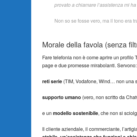
provato a chiamare l’assistenza mi ha 
Non so se fosse vero, ma il tono era tra 
Morale della favola (senza filt
Fare telefonia non è come aprire un profilo 
page e due promesse mirabolanti. Servono:
reti serie
(TIM, Vodafone, Wind… non una sp
supporto umano
(vero, non scritto da Cha
e un
modello sostenibile
, che non si sciol
Il cliente aziendale, il commerciante, l’artigi
stabile, un’assistenza che funzioni e chia