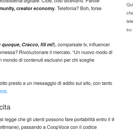
ecosistema digitale
. Cioè, così dicevano. Parole
Qui
munity, creator economy
. Telefonia? Boh, forse
che
tel
su:
u quoque, Cracco, fili mi!
), comparsate tv, influencer
promessa? Rivoluzionare il mercato. “Un nuovo modo di
“un mondo di contenuti esclusivi per chi sceglie
dotto presto a un messaggio di addio sul sito, con tanto
oce
.
cita
si legge che gli utenti possono fare portabilità entro il 9
a settimane), passando a CoopVoce con il codice