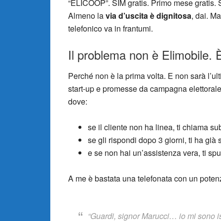
“ELICOOP”. SIM gratis. Primo mese gratis. 
Almeno la
via d’uscita è dignitosa
, dai. M
telefonico va in frantumi.
Il problema non è Elimobile. È
Perché non è la prima volta. E non sarà l’u
start-up e promesse da campagna elettorale
dove:
se il cliente non ha linea, ti chiama s
se gli rispondi dopo 3 giorni, ti ha già 
e se non hai un’assistenza vera, ti sput
A me è bastata una telefonata con un potenzi
“Guardi, signor Marucci… io mi sono is