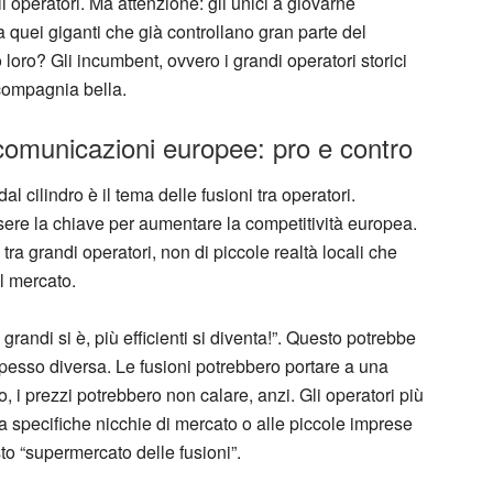
coli operatori. Ma attenzione: gli unici a giovarne
a quei giganti che già controllano gran parte del
loro? Gli incumbent, ovvero i grandi operatori storici
ompagnia bella.
lecomunicazioni europee: pro e contro
l cilindro è il tema delle fusioni tra operatori.
ere la chiave per aumentare la competitività europea.
tra grandi operatori, non di piccole realtà locali che
il mercato.
andi si è, più efficienti si diventa!”. Questo potrebbe
spesso diversa. Le fusioni potrebbero portare a una
, i prezzi potrebbero non calare, anzi. Gli operatori più
 a specifiche nicchie di mercato o alle piccole imprese
to “supermercato delle fusioni”.