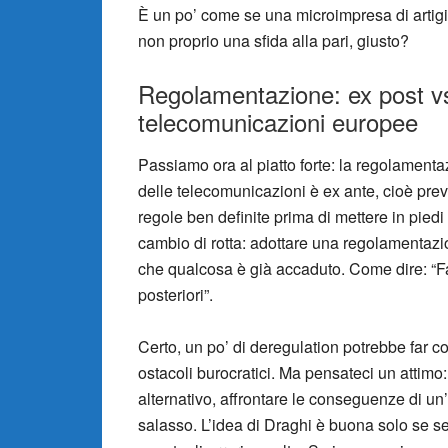
È un po’ come se una microimpresa di artig
non proprio una sfida alla pari, giusto?
Regolamentazione: ex post vs.
telecomunicazioni europee
Passiamo ora al piatto forte: la regolament
delle telecomunicazioni è ex ante, cioè prev
regole ben definite prima di mettere in piedi
cambio di rotta: adottare una regolamentazi
che qualcosa è già accaduto. Come dire: “Fa
posteriori”.
Certo, un po’ di deregulation potrebbe far 
ostacoli burocratici. Ma pensateci un attimo
alternativo, affrontare le conseguenze di un
salasso. L’idea di Draghi è buona solo se se