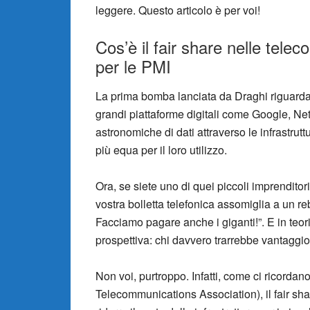
leggere. Questo articolo è per voi!
Cos’è il fair share nelle tele
per le PMI
La prima bomba lanciata da Draghi riguarda i
grandi piattaforme digitali come Google, Ne
astronomiche di dati attraverso le infrastr
più equa per il loro utilizzo.
Ora, se siete uno di quei piccoli imprenditor
vostra bolletta telefonica assomiglia a un r
Facciamo pagare anche i giganti!”. E in teor
prospettiva: chi davvero trarrebbe vantaggi
Non voi, purtroppo. Infatti, come ci ricorda
Telecommunications Association), il fair sh