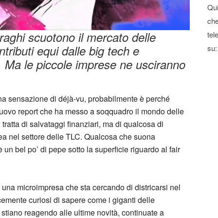
Qui
che
aghi scuotono il mercato delle
tel
tributi equi dalle big tech e
su:
i. Ma le piccole imprese ne usciranno
rana sensazione di déjà-vu, probabilmente è perché
nuovo report che ha messo a soqquadro il mondo delle
tratta di salvataggi finanziari, ma di qualcosa di
opea nel settore delle TLC. Qualcosa che suona
 un bel po’ di pepe sotto la superficie riguardo al fair
o una microimpresa che sta cercando di districarsi nel
icemente curiosi di sapere come i giganti delle
i stiano reagendo alle ultime novità, continuate a