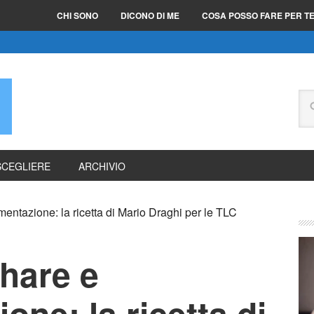
CHI SONO
DICONO DI ME
COSA POSSO FARE PER T
E
SCEGLIERE
ARCHIVIO
amentazione: la ricetta di Mario Draghi per le TLC
share e
one: la ricetta di