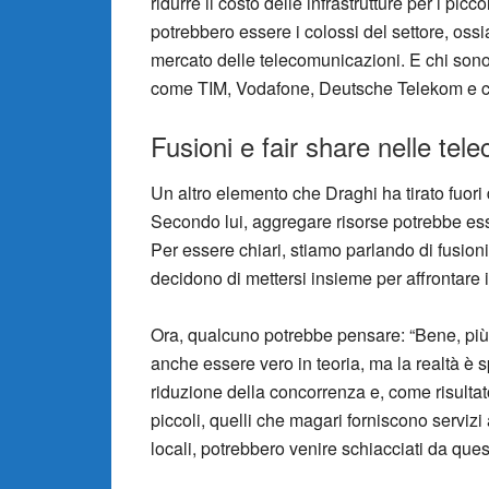
ridurre il costo delle infrastrutture per i pic
potrebbero essere i colossi del settore, ossi
mercato delle telecomunicazioni. E chi sono 
come TIM, Vodafone, Deutsche Telekom e c
Fusioni e fair share nelle te
Un altro elemento che Draghi ha tirato fuori da
Secondo lui, aggregare risorse potrebbe ess
Per essere chiari, stiamo parlando di fusioni 
decidono di mettersi insieme per affrontare 
Ora, qualcuno potrebbe pensare: “Bene, più gr
anche essere vero in teoria, ma la realtà è 
riduzione della concorrenza e, come risultato
piccoli, quelli che magari forniscono servizi
locali, potrebbero venire schiacciati da ques