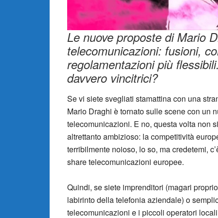
Le nuove proposte di Mario Dr
telecomunicazioni: fusioni, con
regolamentazioni più flessibil
davvero vincitrici?
Se vi siete svegliati stamattina con una st
Mario Draghi è tornato sulle scene con un 
telecomunicazioni. E no, questa volta non si 
altrettanto ambizioso: la competitività eur
terribilmente noioso, lo so, ma credetemi, c’è
share telecomunicazioni europee.
Quindi, se siete imprenditori (magari propri
labirinto della telefonia aziendale) o sempl
telecomunicazioni e i piccoli operatori local