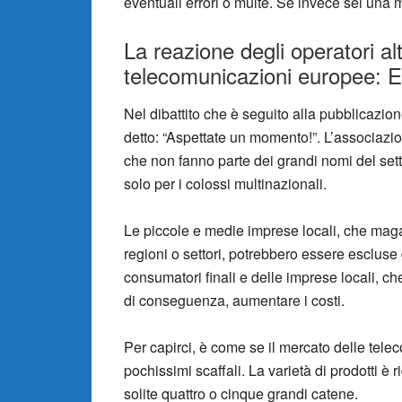
eventuali errori o multe. Se invece sei una 
La reazione degli operatori alt
telecomunicazioni europee: 
Nel dibattito che è seguito alla pubblicazio
detto: “Aspettate un momento!”. L’associazion
che non fanno parte dei grandi nomi del se
solo per i colossi multinazionali.
Le piccole e medie imprese locali, che maga
regioni o settori, potrebbero essere esclus
consumatori finali e delle imprese locali, ch
di conseguenza, aumentare i costi.
Per capirci, è come se il mercato delle te
pochissimi scaffali. La varietà di prodotti è 
solite quattro o cinque grandi catene.