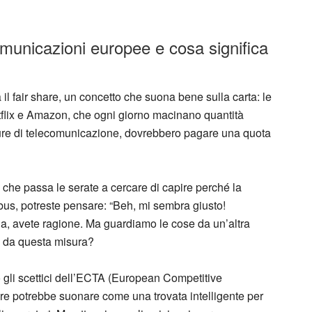
comunicazioni europee e cosa significa
l fair share, un concetto che suona bene sulla carta: le
tflix e Amazon, che ogni giorno macinano quantità
utture di telecomunicazione, dovrebbero pagare una quota
i che passa le serate a cercare di capire perché la
ebus, potreste pensare: “Beh, mi sembra giusto!
ia, avete ragione. Ma guardiamo le cose da un’altra
o da questa misura?
no gli scettici dell’ECTA (European Competitive
are potrebbe suonare come una trovata intelligente per