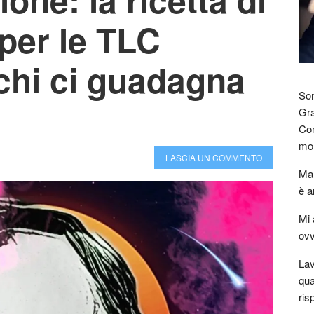
per le TLC
chi ci guadagna
Son
Gra
Com
mon
LASCIA UN COMMENTO
Mar
è a
Mi 
ovv
Lav
qua
ris