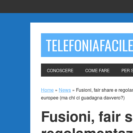
TELEFONIAFACIL
CONOSCERE
COME FARE
PER 
Home
»
News
»
Fusioni, fair share e regol
europee (ma chi ci guadagna davvero?)
Fusioni, fair 
regolamentazi