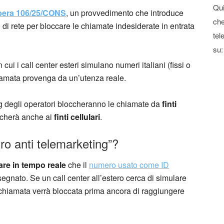
Qui
ibera 106/25/CONS
, un provvedimento che introduce
che
lo di rete per bloccare le chiamate indesiderate in entrata
tel
su:
 cui i call center esteri simulano numeri italiani (fissi o
chiamata provenga da un’utenza reale.
eting degli operatori bloccheranno le chiamate da
finti
ccherà anche ai
finti cellulari
.
ro anti telemarketing”?
care in tempo reale
che il
numero usato come ID
egnato. Se un call center all’estero cerca di simulare
la chiamata verrà bloccata prima ancora di raggiungere