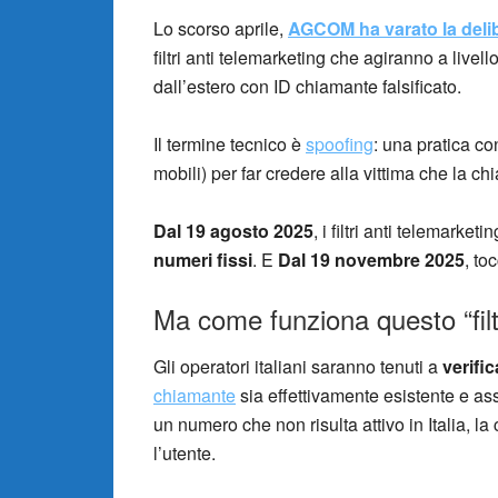
Lo scorso aprile,
AGCOM ha varato la del
filtri anti telemarketing che agiranno a livel
dall’estero con ID chiamante falsificato.
Il termine tecnico è
spoofing
: una pratica con
mobili) per far credere alla vittima che la 
Dal 19 agosto 2025
, i filtri anti telemark
numeri fissi
. E
Dal 19 novembre 2025
, to
Ma come funziona questo “filt
Gli operatori italiani saranno tenuti a
verifi
chiamante
sia effettivamente esistente e ass
un numero che non risulta attivo in Italia, 
l’utente.