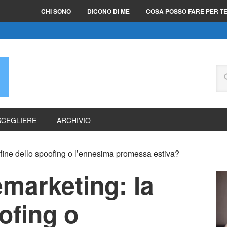
CHI SONO
DICONO DI ME
COSA POSSO FARE PER T
E
SCEGLIERE
ARCHIVIO
la fine dello spoofing o l’ennesima promessa estiva?
lemarketing: la
ofing o