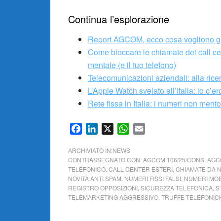
Continua l’esplorazione
Report AGCOM, ecco cosa vogliono gli 
Come bloccare le chiamate dei call cent
mentale (e il tuo telefono)
Telecomunicazioni aziendali: alla rice
L’Apple Watch svelato all’Italia: io c’er
Rete fissa in Italia: i numeri non mento
Facebook
LinkedIn
X
WhatsApp
Email
ARCHIVIATO IN:
NEWS
CONTRASSEGNATO CON:
AGCOM 106/25/CONS
,
AGC
TELEFONICO
,
CALL CENTER ESTERI
,
CHIAMATE DA N
NOVITÀ ANTI SPAM
,
NUMERI FISSI FALSI
,
NUMERI MOB
REGISTRO OPPOSIZIONI
,
SICUREZZA TELEFONICA
,
S
TELEMARKETING AGGRESSIVO
,
TRUFFE TELEFONIC