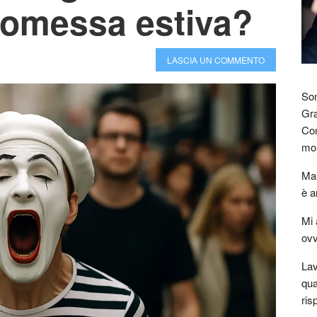
romessa estiva?
LASCIA UN COMMENTO
Son
Gra
Com
mon
Mar
è a
Mi 
ovv
Lav
qua
ris