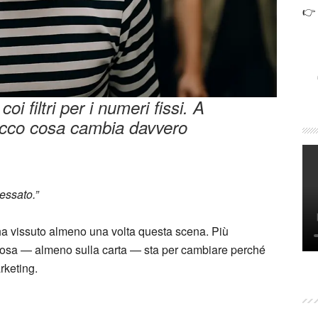
👉
oi filtri per i numeri fissi. A
 Ecco cosa cambia davvero
essato.”
ha vissuto almeno una volta questa scena. Più
lcosa — almeno sulla carta — sta per cambiare perché
rketing.