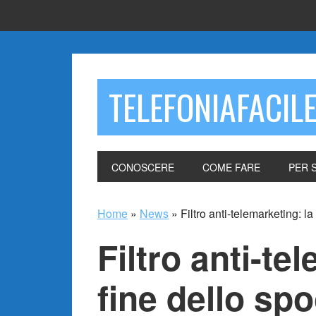
TELEFONIAFACIL
CONOSCERE
COME FARE
PER 
Home
»
News
»
Filtro anti-telemarketing: 
Filtro anti-te
fine dello spo