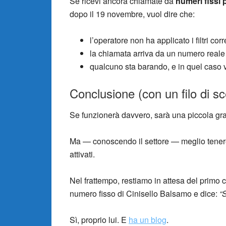
Se ricevi ancora chiamate da
numeri fissi
dopo il 19 novembre, vuol dire che:
l’operatore non ha applicato i filtri co
la chiamata arriva da un numero reale 
qualcuno sta barando, e in quel caso
Conclusione (con un filo di s
Se funzionerà davvero, sarà una piccola gra
Ma — conoscendo il settore — meglio tenere 
attivati.
Nel frattempo, restiamo in attesa del primo
numero fisso di Cinisello Balsamo e dice:
“
Sì, proprio lui. E
ha un blog
.