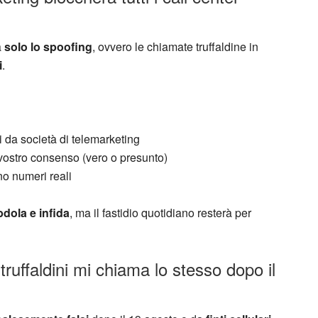
à
solo lo spoofing
, ovvero le chiamate truffaldine in
i
.
ti da società di telemarketing
 vostro consenso (vero o presunto)
no numeri reali
bdola e infida
, ma il fastidio quotidiano resterà per
truffaldini mi chiama lo stesso dopo il