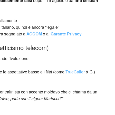
palesemente falsi
dopo il 19 agosto o da
finti cellulari
rrettamente
italiano, quindi è ancora “legale”
 va segnalato a
AGCOM
o al
Garante Privacy
cetticismo telecom)
nde rivoluzione.
le aspettative basse e i filtri (come
TrueCaller
& C.)
 centralinista con accento moldavo che ci chiama da un
Salve, parlo con il signor Mariucci?”