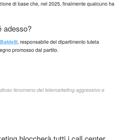
ione di base che, nel 2025, finalmente qualcuno ha
hé adesso?
Baldelli
, responsabile del dipartimento tutela
vegno promosso dal partito.
ll’odioso fenomeno del telemarketing aggressivo e
keting bloccherà tutti i call center