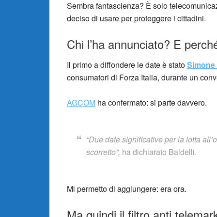
Sembra fantascienza? È solo telecomunicaz
deciso di usare per proteggere i cittadini.
Chi l’ha annunciato? E perc
Il primo a diffondere le date è stato
Simone 
consumatori di Forza Italia, durante un con
AGCOM
ha confermato: si parte davvero.
“Due date significative per la lotta a
scorretto”,
ha dichiarato Baldelli.
Mi permetto di aggiungere: era ora.
Ma quindi il filtro anti telemar