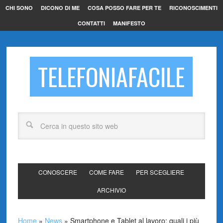
CHI SONO
DICONO DI ME
COSA POSSO FARE PER TE
RICONOSCIMENTI
CONTATTI
MANIFESTO
TELEFONIAFACILE
CONOSCERE
COME FARE
PER SCEGLIERE
ARCHIVIO
Home
»
News
»
Smartphone e Tablet al lavoro: quali i più