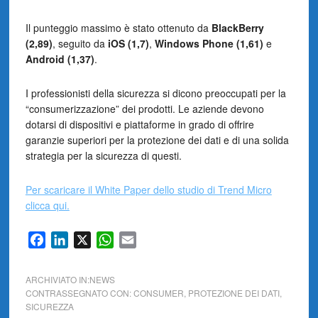
Il punteggio massimo è stato ottenuto da
BlackBerry
(2,89)
, seguito da
iOS (1,7)
,
Windows Phone (1,61)
e
Android (1,37)
.
I professionisti della sicurezza si dicono preoccupati per la
“consumerizzazione” dei prodotti. Le aziende devono
dotarsi di dispositivi e piattaforme in grado di offrire
garanzie superiori per la protezione dei dati e di una solida
strategia per la sicurezza di questi.
Per scaricare il White Paper dello studio di Trend Micro
clicca qui.
Facebook
LinkedIn
X
WhatsApp
Email
ARCHIVIATO IN:
NEWS
CONTRASSEGNATO CON:
CONSUMER
,
PROTEZIONE DEI DATI
,
SICUREZZA