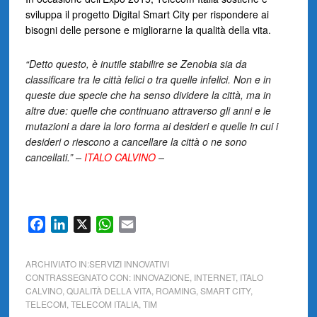
sviluppa il progetto Digital Smart City per rispondere ai
bisogni delle persone e migliorarne la qualità della vita.
“Detto questo, è inutile stabilire se Zenobia sia da
classificare tra le città felici o tra quelle infelici. Non e in
queste due specie che ha senso dividere la città, ma in
altre due: quelle che continuano attraverso gli anni e le
mutazioni a dare la loro forma ai desideri e quelle in cui i
desideri o riescono a cancellare la città o ne sono
cancellati.” –
ITALO CALVINO
–
Facebook
LinkedIn
X
WhatsApp
Email
ARCHIVIATO IN:
SERVIZI INNOVATIVI
CONTRASSEGNATO CON:
INNOVAZIONE
,
INTERNET
,
ITALO
CALVINO
,
QUALITÀ DELLA VITA
,
ROAMING
,
SMART CITY
,
TELECOM
,
TELECOM ITALIA
,
TIM