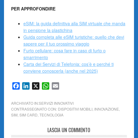
PER APPROFONDIRE
eSIM: la guida definitiva alla SIM virtuale che manda
in pensione la plastichina
Guida completa alle eSIM turistiche: quello che devi
sapere per il tuo prossimo viaggio
Furto cellulare: cosa fare in caso di furto o
smarrimento
Carta dei Servizi di Telefonia: cos’è e perché ti
conviene conoscerla (anche nel 2025)
Facebook
LinkedIn
X
WhatsApp
Email
ARCHIVIATO IN:
SERVIZI INNOVATIVI
CONTRASSEGNATO CON:
DISPOSITIVI MOBILI
,
INNOVAZIONE
,
SIM
,
SIM CARD
,
TECNOLOGIA
LASCIA UN COMMENTO