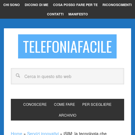
CHI SONO
DICONO DI ME
COSA POSSO FARE PER TE
RICONOSCIMENTI
CONTATTI
MANIFESTO
TELEFONIAFACILE
CONOSCERE
COME FARE
PER SCEGLIERE
ARCHIVIO
Home
»
Servizi innovativi
»
iSIM: la tecnologia che