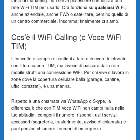
tanto di marketing: non serve più essere connessi a una
rete WiFi TIM per usarlo. Ora funziona su
qualsiasi WiFi
,
anche aziendale, anche FWA o satellitare, persino quello di
un centro commerciale. Insomma: finalmente ci siamo.
Cos’è il WiFi Calling (o Voce WiFi
TIM)
Il concetto è semplice: continui a fare e ricevere telefonate
con il tuo numero TIM, ma invece di passare dalla rete
mobile sfrutti una connessione WiFi. Per chi vive o lavora in
zone dove la copertura cellulare balla (garage, cantine,
uffici corazzati), è una manna.
Rispetto a una chiamata via WhatsApp o Skype, la
differenza è che con TIM Voce WiFi non cambi nulla nelle
tue abitudini: componi il numero, rispondi, usi i servizi
accessori (segreteria, trasferimento, avviso di chiamata) e
puoi persino chiamare i numeri di emergenza.