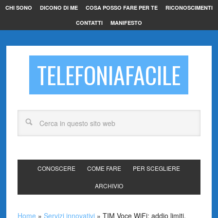
CHI SONO
DICONO DI ME
COSA POSSO FARE PER TE
RICONOSCIMENTI
CONTATTI
MANIFESTO
TELEFONIAFACILE
CONOSCERE
COME FARE
PER SCEGLIERE
ARCHIVIO
Home
»
Servizi innovativi
»
TIM Voce WiFi: addio limiti,