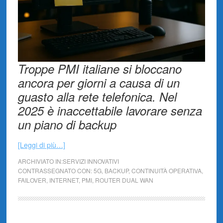
Troppe PMI italiane si bloccano
ancora per giorni a causa di un
guasto alla rete telefonica. Nel
2025 è inaccettabile lavorare senza
un piano di backup
[Leggi di più…]
ARCHIVIATO IN:
SERVIZI INNOVATIVI
CONTRASSEGNATO CON:
5G
,
BACKUP
,
CONTINUITÀ OPERATIVA
,
FAILOVER
,
INTERNET
,
PMI
,
ROUTER DUAL WAN