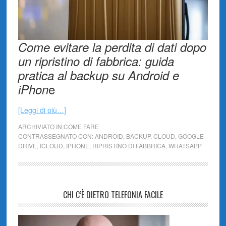
Come evitare la perdita di dati dopo
un ripristino di fabbrica: guida
pratica al backup su Android e
e
iPhon
[Leggi di più…]
ARCHIVIATO IN:
COME FARE
CONTRASSEGNATO CON:
ANDROID
,
BACKUP
,
CLOUD
,
GOOGLE
DRIVE
,
ICLOUD
,
IPHONE
,
RIPRISTINO DI FABBRICA
,
WHATSAPP
CHI C’È DIETRO TELEFONIA FACILE