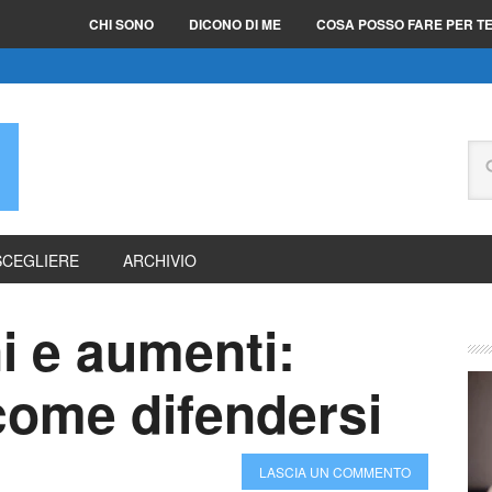
CHI SONO
DICONO DI ME
COSA POSSO FARE PER T
E
SCEGLIERE
ARCHIVIO
i e aumenti:
come difendersi
LASCIA UN COMMENTO