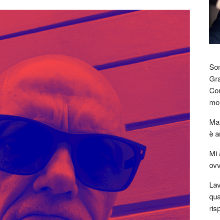
Son
Gra
Com
mon
Mar
è a
Mi 
ovv
Lav
qua
ris