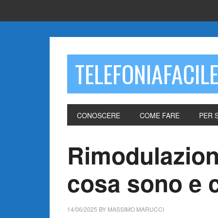
TELEFONIAFACIL
CONOSCERE
COME FARE
PER 
Rimodulazion
cosa sono e 
14/06/2025
BY
MASSIMO MARUCCI