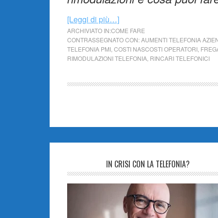
[Leggi di più…]
ARCHIVIATO IN:
COME FARE
CONTRASSEGNATO CON:
AUMENTI TELEFONIA AZIE
TELEFONIA PMI
,
COSTI NASCOSTI OPERATORI
,
FREGA
RIMODULAZIONI TELEFONIA
,
RINCARI TELEFONICI
IN CRISI CON LA TELEFONIA?