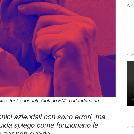
👉
cazioni aziendali. Aiuta le PMI a difendersi da
fonici aziendali non sono errori, ma
guida spiego come funzionano le
e per non subirle