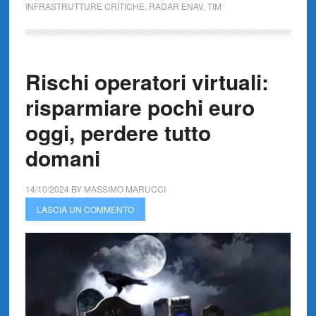
INFRASTRUTTURE CRITICHE
,
RADAR ENAV
,
TIM
Rischi operatori virtuali:
risparmiare pochi euro
oggi, perdere tutto
domani
14/10/2024
BY
MASSIMO MARUCCI
LASCIA UN COMMENTO