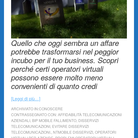
Quello che oggi sembra un affare
potrebbe trasformarsi nel peggior
incubo per il tuo business. Scopri
perché certi operatori virtuali
possono essere molto meno
convenienti di quanto credi
[Leggi di più…]
ARCHIVIATO IN:
CONOSCERE
CONTRASSEGNATO CON:
AFFIDABILITÀ TELECOMUNICAZIONI
AZIENDALI
,
BIP MOBILE FALLIMENTO
,
DISSERVIZI
TELECOMUNICAZIONI
,
EVITARE DISSERVIZI
TELECOMUNICAZIONI.
,
NTMOBILE DISSERVIZI
,
OPERATORI
VIRTUALI PER AZIENDE
,
PROBLEMI OPERATORI VIRTUALI
,