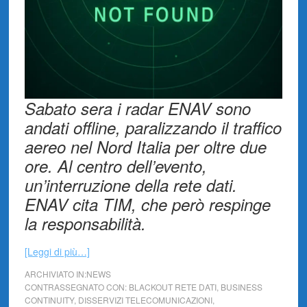
Sabato sera i radar ENAV sono
andati offline, paralizzando il traffico
aereo nel Nord Italia per oltre due
ore. Al centro dell’evento,
un’interruzione della rete dati.
ENAV cita TIM, che però respinge
la responsabilità.
[Leggi di più…]
ARCHIVIATO IN:
NEWS
CONTRASSEGNATO CON:
BLACKOUT RETE DATI
,
BUSINESS
CONTINUITY
,
DISSERVIZI TELECOMUNICAZIONI
,