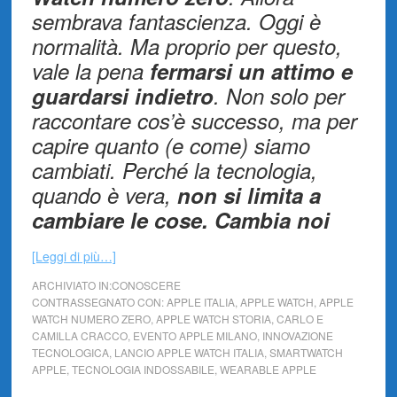
sembrava fantascienza. Oggi è
normalità. Ma proprio per questo,
vale la pena
fermarsi un attimo e
guardarsi indietro
. Non solo per
raccontare cos’è successo, ma per
capire quanto (e come) siamo
cambiati. Perché la tecnologia,
quando è vera,
non si limita a
cambiare le cose. Cambia noi
[Leggi di più…]
ARCHIVIATO IN:
CONOSCERE
CONTRASSEGNATO CON:
APPLE ITALIA
,
APPLE WATCH
,
APPLE
WATCH NUMERO ZERO
,
APPLE WATCH STORIA
,
CARLO E
CAMILLA CRACCO
,
EVENTO APPLE MILANO
,
INNOVAZIONE
TECNOLOGICA
,
LANCIO APPLE WATCH ITALIA
,
SMARTWATCH
APPLE
,
TECNOLOGIA INDOSSABILE
,
WEARABLE APPLE