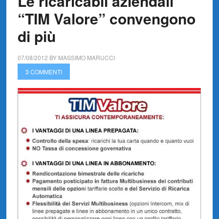
Le ricaricabil aziendali
“TIM Valore” convengono
di più
07/08/2012
BY
MASSIMO MARUCCI
3 COMMENTI