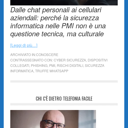
Dalle chat personali ai cellulari
aziendali: perché la sicurezza
informatica nelle PMI non è una
questione tecnica, ma culturale
[Leggi di più…]
ARCHIVIATO IN:
CONOSCERE
CONTRASSEGNATO CON:
CYBER SICUREZZA
,
DISPOSITIVI
COLLEGATI
,
PHISHING
,
PMI
,
RISCHI DIGITALI
,
SICUREZZA
INFORMATICA
,
TRUFFE WHATSAPP
CHI C’È DIETRO TELEFONIA FACILE