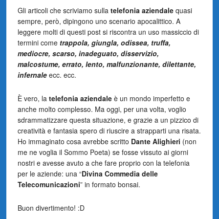
Gli articoli che scriviamo sulla
telefonia
aziendale
quasi
sempre, però, dipingono uno scenario apocalittico. A
leggere molti di questi post si riscontra un uso massiccio di
termini come
trappola, giungla, odissea, truffa,
mediocre, scarso, inadeguato, disservizio,
malcostume, errato, lento, malfunzionante, dilettante,
infernale
ecc. ecc.
È vero, la
telefonia aziendale
è un mondo imperfetto e
anche molto complesso. Ma oggi, per una volta, voglio
sdrammatizzare questa situazione, e grazie a un pizzico di
creatività e fantasia spero di riuscire a strapparti una risata.
Ho immaginato cosa avrebbe scritto
Dante Alighieri
(non
me ne voglia il Sommo Poeta) se fosse vissuto ai giorni
nostri e avesse avuto a che fare proprio con la telefonia
per le aziende: una “
Divina Commedia delle
Telecomunicazioni
” in formato bonsai.
Buon divertimento! :D