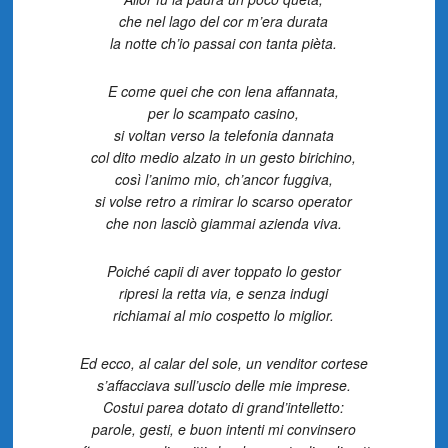
che nel lago del cor m’era durata
la notte ch’io passai con tanta pièta.
E come quei che con lena affannata,
per lo scampato casino,
si voltan verso la telefonia dannata
col dito medio alzato in un gesto birichino,
così l’animo mio, ch’ancor fuggiva,
si volse retro a rimirar lo scarso operator
che non lasciò giammai azienda viva.
Poiché capii di aver toppato lo gestor
ripresi la retta via, e senza indugi
richiamai al mio cospetto lo miglior.
Ed ecco, al calar del sole, un venditor cortese
s’affacciava sull’uscio delle mie imprese.
Costui parea dotato di grand’intelletto:
parole, gesti, e buon intenti mi convinsero