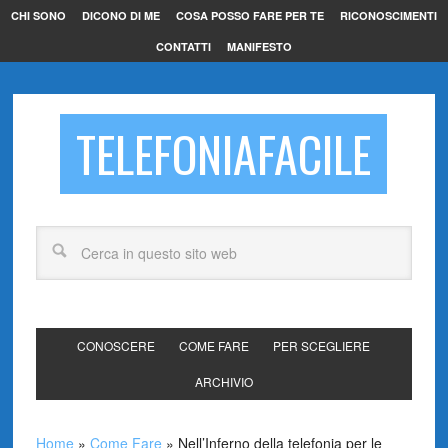
CHI SONO
DICONO DI ME
COSA POSSO FARE PER TE
RICONOSCIMENTI
CONTATTI
MANIFESTO
TELEFONIAFACILE
CONOSCERE
COME FARE
PER SCEGLIERE
ARCHIVIO
Home
»
Come Fare
»
Nell’Inferno della telefonia per le