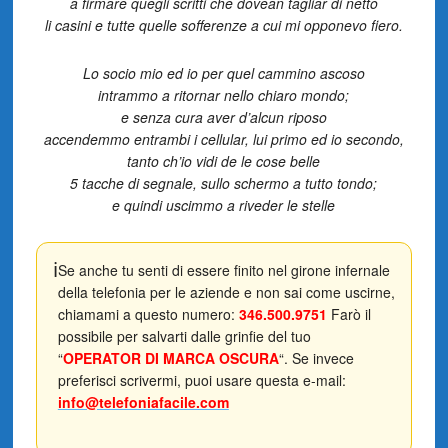
a firmare quegli scritti che dovean tagliar di netto
li casini e tutte quelle sofferenze a cui mi opponevo fiero.
Lo socio mio ed io per quel cammino ascoso
intrammo a ritornar nello chiaro mondo;
e senza cura aver d’alcun riposo
accendemmo entrambi i cellular, lui primo ed io secondo,
tanto ch’io vidi de le cose belle
5 tacche di segnale, sullo schermo a tutto tondo;
e quindi uscimmo a riveder le stelle
ℹ️
Se anche tu senti di essere finito nel girone infernale
della telefonia per le aziende e non sai come uscirne,
chiamami a questo numero:
346
.500.9751
Farò il
possibile per salvarti dalle grinfie del tuo
“
OPERATOR DI MARCA OSCURA
“. Se invece
preferisci scrivermi, puoi usare questa e-mail:
info@telefoniafacile.com