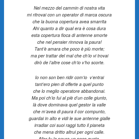
Nel mezzo del cammin di nostra vita
mi ritrovai con un operator di marca oscura
che la buona copertura avea smarrita
Ahi quanto a dir qual era è cosa dura
esta copertura fioca di antenne smorte
che nel pensier rinnova la paura!
Tant’è amara che poco è più morte;
ma per trattar del mal che ch’io vi trovai
dirò de l’altre cose ch’io v’ho scorte.
Io non son ben ridir com’io v’entrai
tant’ero pien di offerte a quel punto
che lo meglio operatore abbandonai.
Ma poi ch’io fui al piè d’un colle giunto,
là dove dominava quel gestor la valle
che m’avea di paura il cor compunto,
guardai in alto e vidi le sue antenne gialle
irradiar coi suoi raggi tutto il pianeta
che mena dritto altrui per ogni calle.
Allor fu la paura un poco queta,