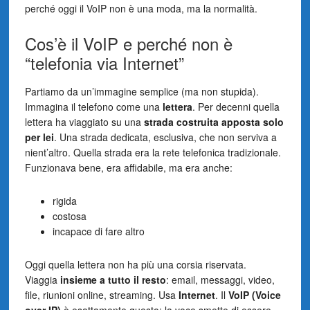
perché oggi il VoIP non è una moda, ma la normalità.
Cos’è il VoIP e perché non è
“telefonia via Internet”
Partiamo da un’immagine semplice (ma non stupida).
Immagina il telefono come una
lettera
. Per decenni quella
lettera ha viaggiato su una
strada costruita apposta solo
per lei
. Una strada dedicata, esclusiva, che non serviva a
nient’altro. Quella strada era la rete telefonica tradizionale.
Funzionava bene, era affidabile, ma era anche:
rigida
costosa
incapace di fare altro
Oggi quella lettera non ha più una corsia riservata.
Viaggia
insieme a tutto il resto
: email, messaggi, video,
file, riunioni online, streaming. Usa
Internet
. Il
VoIP (Voice
over IP)
è esattamente questo: la voce smette di essere