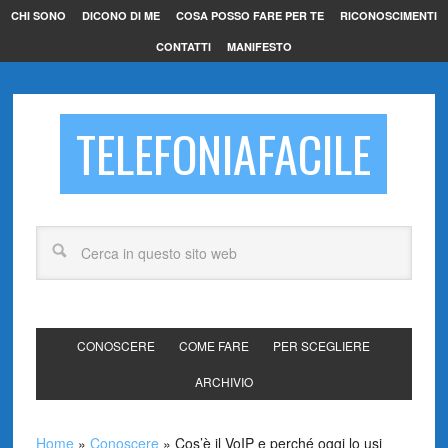
CHI SONO
DICONO DI ME
COSA POSSO FARE PER TE
RICONOSCIMENTI
CONTATTI
MANIFESTO
TELEFONIAFACILE
CONOSCERE
COME FARE
PER SCEGLIERE
ARCHIVIO
Home
»
Conoscere
»
Cos’è il VoIP e perché oggi lo usi