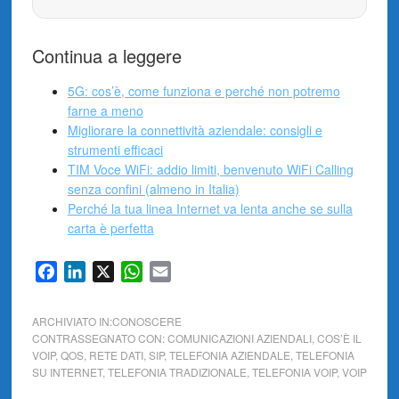
Continua a leggere
5G: cos’è, come funziona e perché non potremo
farne a meno
Migliorare la connettività aziendale: consigli e
strumenti efficaci
TIM Voce WiFi: addio limiti, benvenuto WiFi Calling
senza confini (almeno in Italia)
Perché la tua linea Internet va lenta anche se sulla
carta è perfetta
Facebook
LinkedIn
X
WhatsApp
Email
ARCHIVIATO IN:
CONOSCERE
CONTRASSEGNATO CON:
COMUNICAZIONI AZIENDALI
,
COS’È IL
VOIP
,
QOS
,
RETE DATI
,
SIP
,
TELEFONIA AZIENDALE
,
TELEFONIA
SU INTERNET
,
TELEFONIA TRADIZIONALE
,
TELEFONIA VOIP
,
VOIP