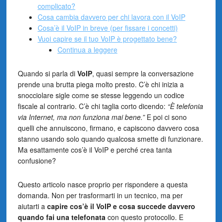
complicato?
Cosa cambia davvero per chi lavora con il VoIP
Cosa’è il VoIP in breve (per fissare i concetti)
Vuoi capire se il tuo VoIP è progettato bene?
Continua a leggere
Quando si parla di
VoIP
, quasi sempre la conversazione
prende una brutta piega molto presto. C’è chi inizia a
snocciolare sigle come se stesse leggendo un codice
fiscale al contrario. C’è chi taglia corto dicendo:
“È telefonia
via Internet, ma non funziona mai bene.”
E poi ci sono
quelli che annuiscono, firmano, e capiscono davvero cosa
stanno usando solo quando qualcosa smette di funzionare.
Ma esattamente cos’è il VoIP e perché crea tanta
confusione?
Questo articolo nasce proprio per rispondere a questa
domanda. Non per trasformarti in un tecnico, ma per
aiutarti a
capire cos’è il VoIP e cosa succede davvero
quando fai una telefonata
con questo protocollo. E