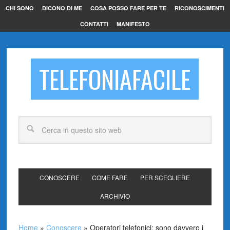
CHI SONO
DICONO DI ME
COSA POSSO FARE PER TE
RICONOSCIMENTI
CONTATTI
MANIFESTO
TELEFONIAFACILE
CONOSCERE
COME FARE
PER SCEGLIERE
ARCHIVIO
Home
»
Conoscere
»
Operatori telefonici: sono davvero i