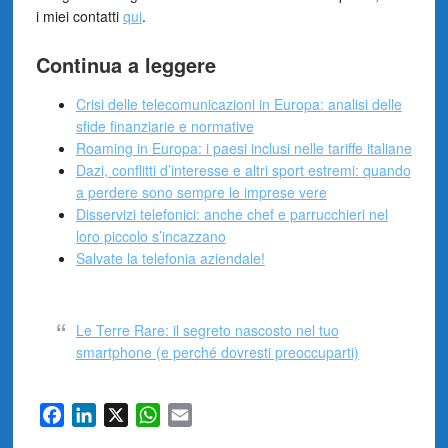
i miei contatti
qui
.
Continua a leggere
Crisi delle telecomunicazioni in Europa: analisi delle
sfide finanziarie e normative
Roaming in Europa: i paesi inclusi nelle tariffe italiane
Dazi, conflitti d’interesse e altri sport estremi: quando
a perdere sono sempre le imprese vere
Disservizi telefonici: anche chef e parrucchieri nel
loro piccolo s’incazzano
Salvate la telefonia aziendale!
Le Terre Rare: il segreto nascosto nel tuo
smartphone (e perché dovresti preoccuparti)
Facebook
LinkedIn
X
WhatsApp
Email