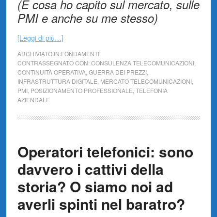
(E cosa ho capito sul mercato, sulle
PMI e anche su me stesso)
[Leggi di più…]
ARCHIVIATO IN:
FONDAMENTI
CONTRASSEGNATO CON:
CONSULENZA TELECOMUNICAZIONI
,
CONTINUITÀ OPERATIVA
,
GUERRA DEI PREZZI
,
INFRASTRUTTURA DIGITALE
,
MERCATO TELECOMUNICAZIONI
,
PMI
,
POSIZIONAMENTO PROFESSIONALE
,
TELEFONIA
AZIENDALE
Operatori telefonici: sono
davvero i cattivi della
storia? O siamo noi ad
averli spinti nel baratro?