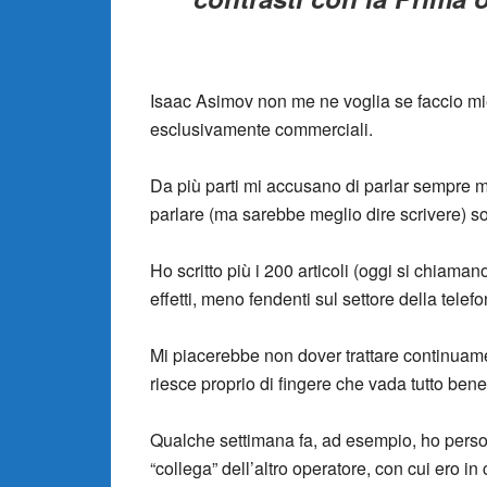
Isaac Asimov non me ne voglia se faccio m
esclusivamente commerciali.
Da più parti mi accusano di parlar sempre ma
parlare (ma sarebbe meglio dire scrivere) s
Ho scritto più i 200 articoli (oggi si chiaman
effetti, meno fendenti sul settore della tele
Mi piacerebbe non dover trattare continuame
riesce proprio di fingere che vada tutto bene
Qualche settimana fa, ad esempio, ho perso 
“collega” dell’altro operatore, con cui ero i