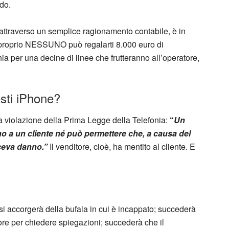
do.
 attraverso un semplice ragionamento contabile, è in
oprio NESSUNO può regalarti 8.000 euro di
nia per una decine di linee che frutteranno all’operatore,
sti iPhone?
a violazione della Prima Legge della Telefonia:
“
Un
no a un cliente né può permettere che, a causa del
iceva danno.”
Il venditore, cioè, ha mentito al cliente. E
 si accorgerà della bufala in cui è incappato; succederà
itore per chiedere spiegazioni; succederà che il