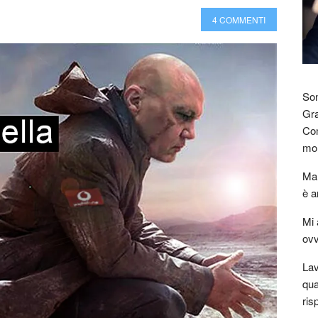
4 COMMENTI
Son
Gra
Com
mon
Mar
è a
Mi 
ovv
Lav
qua
ris