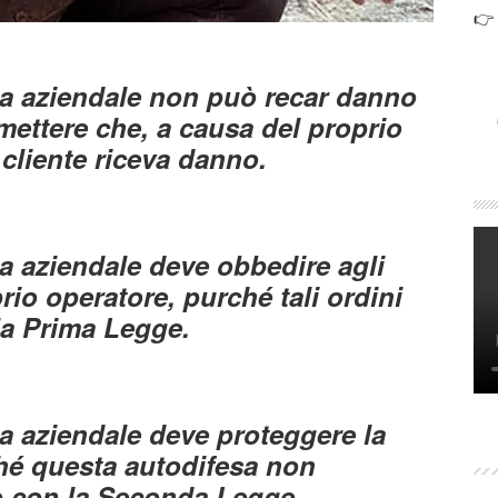
👉
ia aziendale non può recar danno
mettere che, a causa del proprio
cliente riceva danno.
ia aziendale deve obbedire agli
prio operatore, purché tali ordini
a Prima Legge.
ia aziendale deve proteggere la
ché questa autodifesa non
 o con la Seconda Legge.