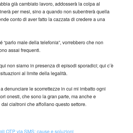
bbia già cambiato lavoro, addosserà la colpa al
cinerà per mesi, sino a quando non subentrerà quella
ende conto di aver fatto la cazzata di credere a una
ché “parlo male della telefonia”, vorrebbero che non
no assai frequenti.
a qui non siamo in presenza di episodi sporadici; qui c’è
tuazioni al limite della legalità.
e a denunciare le scorrettezze in cui mi imbatto ogni
tori onesti, che sono la gran parte, ma anche e
 dai cialtroni che affollano questo settore.
 gli OTP via SMS: cause e soluzioni