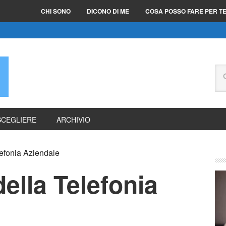
CHI SONO
DICONO DI ME
COSA POSSO FARE PER T
E
SCEGLIERE
ARCHIVIO
lefonia Aziendale
della Telefonia