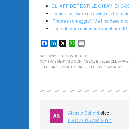
GLI AFFIDERESTI LE CHIAVI DI CA
Come disattivare gli avvisi di chiamat
iPhone in omaggio? Me l’ha detto mio
L’arte di (non) chiamarsi venditore di 
Facebook
LinkedIn
X
WhatsApp
Email
ARCHIVIATO IN:
CONOSCERE
CONTRASSEGNATO CON:
AGENZIE TELECOM
,
IMPRE
TELEFONIA
,
SMARTPHONE
,
TELEFONIA AZIENDALE
Alessio Sgherri
dice
02/10/2015 alle 20:51