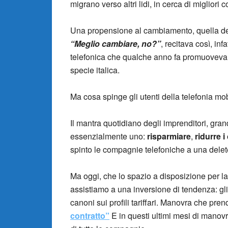
migrano verso altri lidi, in cerca di migliori c
Una propensione al cambiamento, quella degl
“Meglio cambiare, no?”
, recitava così, in
telefonica che qualche anno fa promuoveva le
specie italica.
Ma cosa spinge gli utenti della telefonia m
Il mantra quotidiano degli imprenditori, gran
essenzialmente uno:
risparmiare
,
ridurre i
spinto le compagnie telefoniche a una delete
Ma oggi, che lo spazio a disposizione per la 
assistiamo a una inversione di tendenza: gl
canoni sui profili tariffari. Manovra che pre
contratto”
E in questi ultimi mesi di manovr