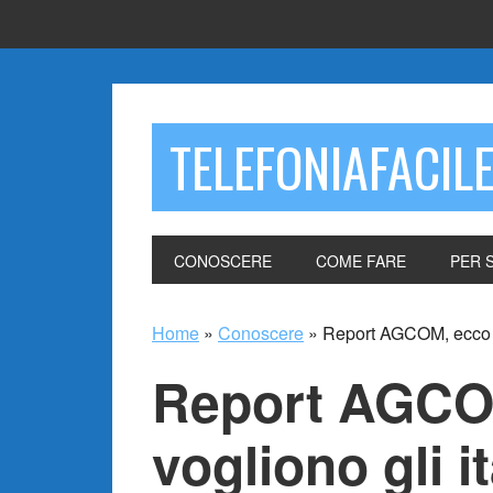
TELEFONIAFACIL
CONOSCERE
COME FARE
PER 
Home
»
Conoscere
»
Report AGCOM, ecco co
Report AGCO
vogliono gli it