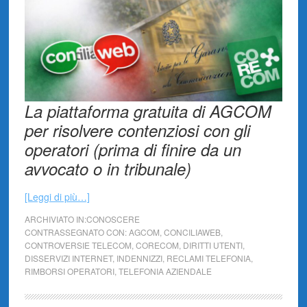
La piattaforma gratuita di AGCOM
per risolvere contenziosi con gli
operatori (prima di finire da un
avvocato o in tribunale)
[Leggi di più…]
ARCHIVIATO IN:
CONOSCERE
CONTRASSEGNATO CON:
AGCOM
,
CONCILIAWEB
,
CONTROVERSIE TELECOM
,
CORECOM
,
DIRITTI UTENTI
,
DISSERVIZI INTERNET
,
INDENNIZZI
,
RECLAMI TELEFONIA
,
RIMBORSI OPERATORI
,
TELEFONIA AZIENDALE