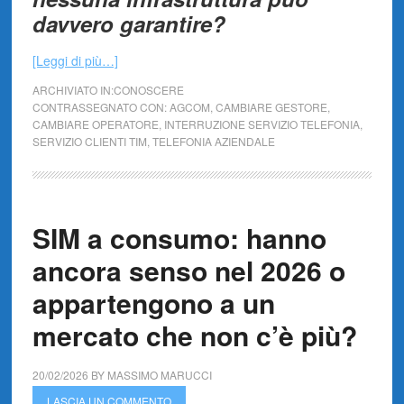
davvero garantire?
[Leggi di più…]
ARCHIVIATO IN:
CONOSCERE
CONTRASSEGNATO CON:
AGCOM
,
CAMBIARE GESTORE
,
CAMBIARE OPERATORE
,
INTERRUZIONE SERVIZIO TELEFONIA
,
SERVIZIO CLIENTI TIM
,
TELEFONIA AZIENDALE
SIM a consumo: hanno
ancora senso nel 2026 o
appartengono a un
mercato che non c’è più?
20/02/2026
BY
MASSIMO MARUCCI
LASCIA UN COMMENTO