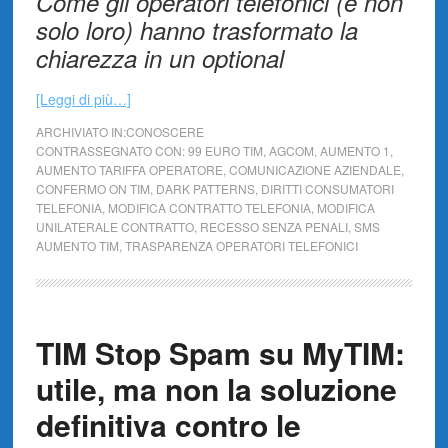
Come gli operatori telefonici (e non
solo loro) hanno trasformato la
chiarezza in un optional
[Leggi di più…]
ARCHIVIATO IN:
CONOSCERE
CONTRASSEGNATO CON:
99 EURO TIM
,
AGCOM
,
AUMENTO 1
,
AUMENTO TARIFFA OPERATORE
,
COMUNICAZIONE AZIENDALE
,
CONFERMO ON TIM
,
DARK PATTERNS
,
DIRITTI CONSUMATORI
TELEFONIA
,
MODIFICA CONTRATTO TELEFONIA
,
MODIFICA
UNILATERALE CONTRATTO
,
RECESSO SENZA PENALI
,
SMS
AUMENTO TIM
,
TRASPARENZA OPERATORI TELEFONICI
TIM Stop Spam su MyTIM:
utile, ma non la soluzione
definitiva contro le