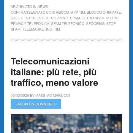
ARCHIVIATO IN:
NEWS
CONTRASSEGNATO CON:
AGCOM
,
APP TIM
,
BLOCCO CHIAMATE
,
CALL CENTER ESTERI
,
CHIAMATE SPAM
,
FILTRO SPAM
,
MYTIM
,
PRIVACY TELEFONICA
,
SPAM TELEFONICO
,
SPOOFING
,
STOP
SPAM
,
TELEMARKETING
,
TIM
Telecomunicazioni
italiane: più rete, più
traffico, meno valore
05/02/2026
BY
MASSIMO MARUCCI
LASCIA UN COMMENTO