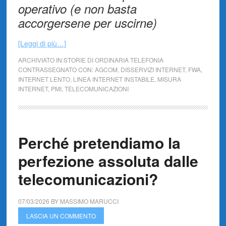
operativo (e non basta
accorgersene per uscirne)
[Leggi di più…]
ARCHIVIATO IN:
STORIE DI ORDINARIA TELEFONIA
CONTRASSEGNATO CON:
AGCOM
,
DISSERVIZI INTERNET
,
FWA
,
INTERNET LENTO
,
LINEA INTERNET INSTABILE
,
MISURA
INTERNET
,
PMI
,
TELECOMUNICAZIONI
Perché pretendiamo la
perfezione assoluta dalle
telecomunicazioni?
07/03/2026
BY
MASSIMO MARUCCI
LASCIA UN COMMENTO