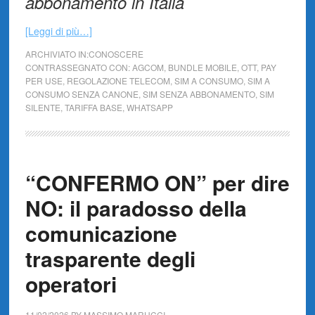
abbonamento in Italia
[Leggi di più…]
ARCHIVIATO IN:
CONOSCERE
CONTRASSEGNATO CON:
AGCOM
,
BUNDLE MOBILE
,
OTT
,
PAY
PER USE
,
REGOLAZIONE TELECOM
,
SIM A CONSUMO
,
SIM A
CONSUMO SENZA CANONE
,
SIM SENZA ABBONAMENTO
,
SIM
SILENTE
,
TARIFFA BASE
,
WHATSAPP
“CONFERMO ON” per dire
NO: il paradosso della
comunicazione
trasparente degli
operatori
11/02/2026
BY
MASSIMO MARUCCI