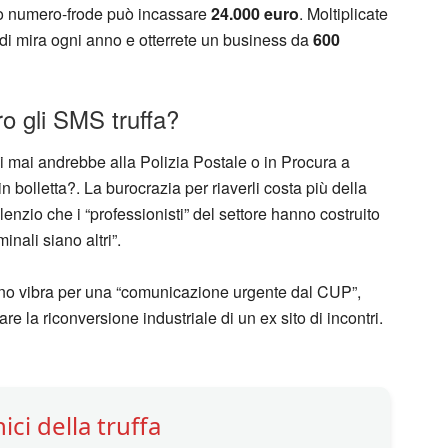
olo numero-frode può incassare
24.000 euro
. Moltiplicate
di mira ogni anno e otterrete un business da
600
o gli SMS truffa?
Chi mai andrebbe alla Polizia Postale o in Procura a
in bolletta?. La burocrazia per riaverli costa più della
lenzio che i “professionisti” del settore hanno costruito
inali siano altri”.
efono vibra per una “comunicazione urgente dal CUP”,
iare la riconversione industriale di un ex sito di incontri.
ici della truffa