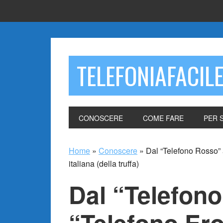
TELEFONIAFACIL
CONOSCERE
COME FARE
PER 
Home
»
Conoscere
»
Dal “Telefono Rosso” a
italiana (della truffa)
Dal “Telefono
“Telefono Ero