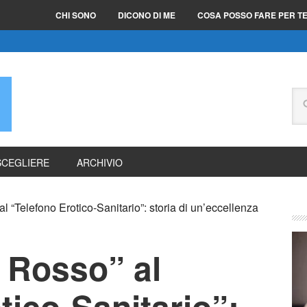
CHI SONO
DICONO DI ME
COSA POSSO FARE PER T
E
SCEGLIERE
ARCHIVIO
l “Telefono Erotico-Sanitario”: storia di un’eccellenza
 Rosso” al
tico-Sanitario”: