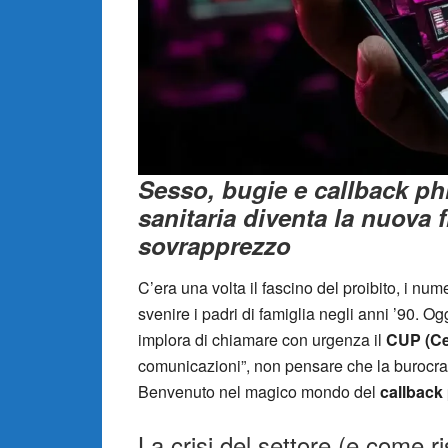
Sesso, bugie e callback p
sanitaria diventa la nuova 
sovrapprezzo
C’era una volta il fascino del proibito, i nu
svenire i padri di famiglia negli anni ’90. Ogg
implora di chiamare con urgenza il
CUP (Ce
comunicazioni”, non pensare che la burocraz
Benvenuto nel magico mondo del
callback
La crisi del settore (e come ri