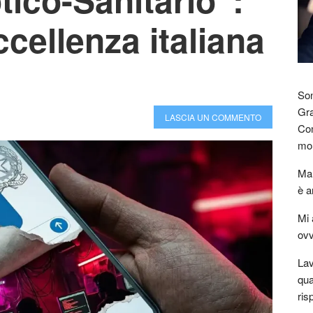
ccellenza italiana
Son
Gra
LASCIA UN COMMENTO
Com
mon
Mar
è a
Mi 
ovv
Lav
qua
ris