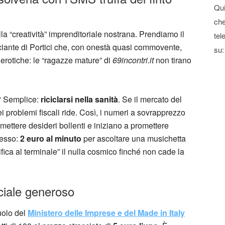
Qui
che
a “creatività” imprenditoriale nostrana. Prendiamo il
tel
iante di Portici che, con onestà quasi commovente,
su:
e erotiche: le “ragazze mature” di
69incontri.it
non tirano
i? Semplice:
riciclarsi nella sanità
. Se il mercato del
ei problemi fiscali ride. Così, i numeri a sovrapprezzo
mettere desideri bollenti e iniziano a promettere
tesso:
2 euro al minuto
per ascoltare una musichetta
fica al terminale” il nulla cosmico finché non cade la
ciale generoso
ruolo del
Ministero delle Imprese e del Made in Italy