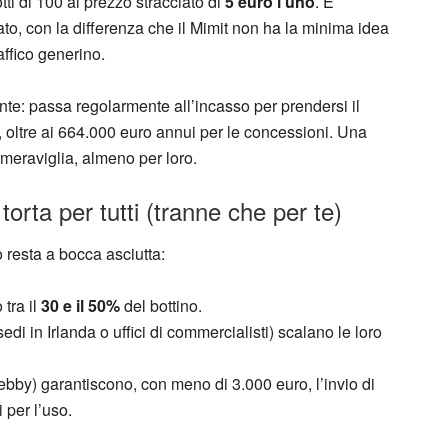
tti di 100 al prezzo stracciato di
5 euro l’uno
. È
to, con la differenza che il Mimit non ha la minima idea
affico generino.
nte: passa regolarmente all’incasso per prendersi il
ni, oltre ai 664.000 euro annui per le concessioni. Una
meraviglia, almeno per loro.
torta per tutti (tranne che per te)
 resta a bocca asciutta:
 tra il
30 e il 50%
del bottino.
di in Irlanda o uffici di commercialisti) scalano le loro
by) garantiscono, con meno di 3.000 euro, l’invio di
i per l’uso.