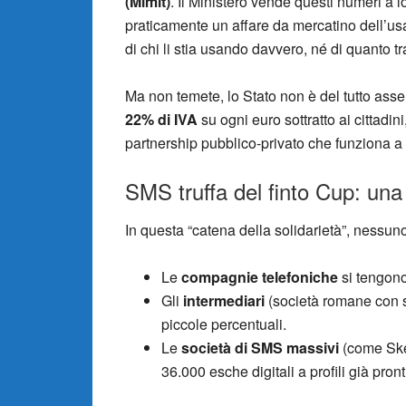
(Mimit)
. Il Ministero vende questi numeri a lo
praticamente un affare da mercatino dell’usa
di chi li stia usando davvero, né di quanto tr
Ma non temete, lo Stato non è del tutto asse
22% di IVA
su ogni euro sottratto ai cittadi
partnership pubblico-privato che funziona a 
SMS truffa del finto Cup: una 
In questa “catena della solidarietà”, nessuno
Le
compagnie telefoniche
si tengono
Gli
intermediari
(società romane con se
piccole percentuali.
Le
società di SMS massivi
(come Skeb
36.000 esche digitali a profili già pront