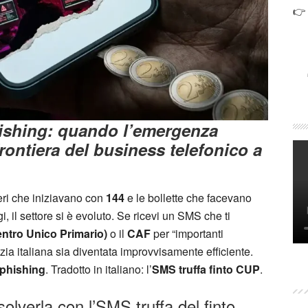
👉
hishing: quando l’emergenza
frontiera del business telefonico a
meri che iniziavano con
144
e le bollette che facevano
i, il settore si è evoluto. Se ricevi un SMS che ti
ntro Unico Primario)
o il
CAF
per “importanti
ia italiana sia diventata improvvisamente efficiente.
 phishing
. Tradotto in italiano: l’
SMS truffa finto CUP
.
solverla con l’SMS truffa del finto