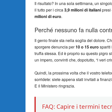
Il risultato? In una sola settimana, un sing
il tutto per i circa
3,9 milioni di italiani
presi 
milioni di euro
.
Perché nessuno fa nulla contr
Il genio finale sta nella soglia del dolore. 
sporgere denuncia per
10 o 15 euro
spariti 
truffa stessa. Ed è proprio su questo pigro si
un impero, convinti che, dopotutto, “i veri crim
Quindi, la prossima volta che il vostro tel
sorridete: siete appena stati invitati a finanz
E il Ministero ringrazia.
FAQ: Capire i termini tecn