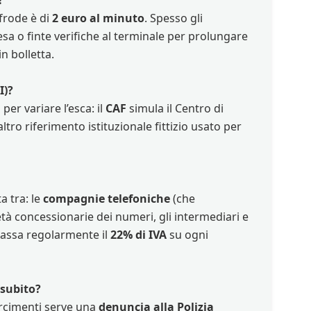
-frode è di
2 euro al minuto
. Spesso gli
esa o finte verifiche al terminale per prolungare
n bolletta.
I)?
per variare l’esca: il
CAF
simula il Centro di
ltro riferimento istituzionale fittizio usato per
a tra: le
compagnie telefoniche
(che
ietà concessionarie dei numeri, gli intermediari e
assa regolarmente il
22% di IVA
su ogni
 subito?
arcimenti serve una
denuncia alla Polizia