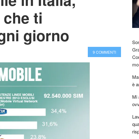
 che ti
gni giorno
Son
Gra
9 COMMENTI
Com
mon
Mar
è a
Mi 
ovv
Lav
qua
ris