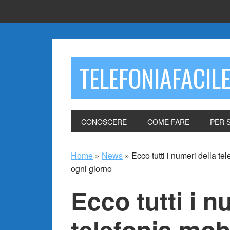
TELEFONIAFACIL
CONOSCERE
COME FARE
PER 
Home
»
News
»
Ecco tutti i numeri della tel
ogni giorno
Ecco tutti i n
telefonia mobil