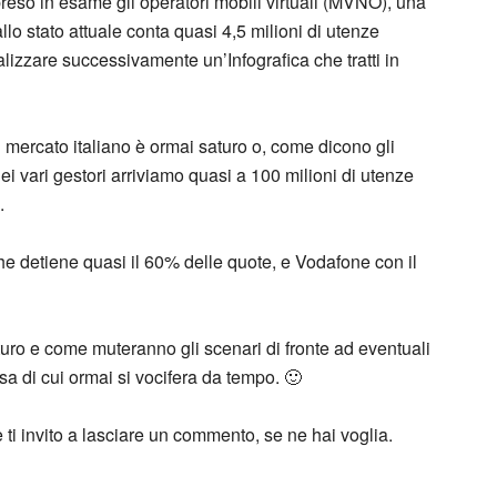
reso in esame gli operatori mobili virtuali (MVNO), una
llo stato attuale conta quasi 4,5 milioni di utenze
alizzare successivamente un’Infografica che tratti in
l mercato italiano è ormai saturo o, come dicono gli
i vari gestori arriviamo quasi a 100 milioni di utenze
.
che detiene quasi il 60% delle quote, e Vodafone con il
turo e come muteranno gli scenari di fronte ad eventuali
cosa di cui ormai si vocifera da tempo. 🙂
e ti invito a lasciare un commento, se ne hai voglia.