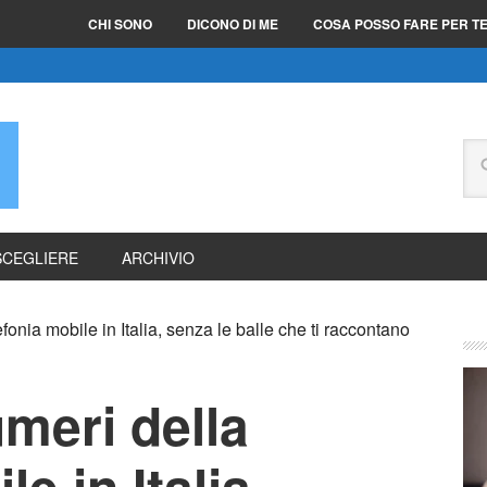
CHI SONO
DICONO DI ME
COSA POSSO FARE PER T
E
SCEGLIERE
ARCHIVIO
efonia mobile in Italia, senza le balle che ti raccontano
umeri della
e in Italia,