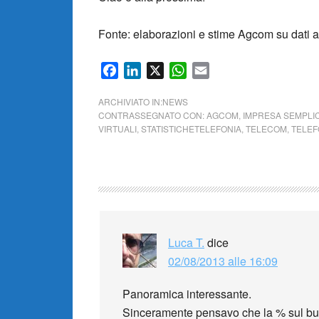
Fonte: elaborazioni e stime Agcom su dati a
Facebook
LinkedIn
X
WhatsApp
Email
ARCHIVIATO IN:
NEWS
CONTRASSEGNATO CON:
AGCOM
,
IMPRESA SEMPLI
VIRTUALI
,
STATISTICHETELEFONIA
,
TELECOM
,
TELEF
Luca T.
dice
02/08/2013 alle 16:09
Panoramica interessante.
Sinceramente pensavo che la % sul bus