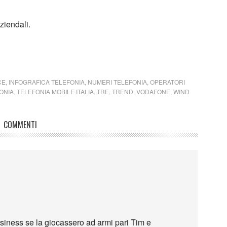
ziendali.
CE
,
INFOGRAFICA TELEFONIA
,
NUMERI TELEFONIA
,
OPERATORI
ONIA
,
TELEFONIA MOBILE ITALIA
,
TRE
,
TREND
,
VODAFONE
,
WIND
COMMENTI
iness se la giocassero ad armi pari Tim e