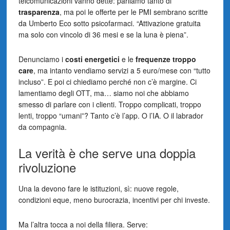
telcomunicazioni vanno dette: parliamo tanto di
trasparenza
, ma poi le offerte per le PMI sembrano scritte
da Umberto Eco sotto psicofarmaci. “Attivazione gratuita
ma solo con vincolo di 36 mesi e se la luna è piena”.
Denunciamo i
costi energetici
e le
frequenze troppo
care
, ma intanto vendiamo servizi a 5 euro/mese con “tutto
incluso”. E poi ci chiediamo perché non c’è margine. Ci
lamentiamo degli OTT, ma… siamo noi che abbiamo
smesso di parlare con i clienti. Troppo complicati, troppo
lenti, troppo “umani”? Tanto c’è l’app. O l’IA. O il labrador
da compagnia.
La verità è che serve una doppia
rivoluzione
Una la devono fare le istituzioni, sì: nuove regole,
condizioni eque, meno burocrazia, incentivi per chi investe.
Ma l’altra tocca a noi della filiera. Serve: