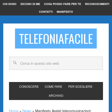
CHI SONO
DICONO DI ME
COSA POSSO FARE PER TE
RICONOSCIMENTI
CONTATTI
MANIFESTO
TELEFONIAFACILE
CONOSCERE
COME FARE
PER SCEGLIERE
ARCHIVIO
Home
»
News
»
Manifesto Asstel telecomunicazioni: