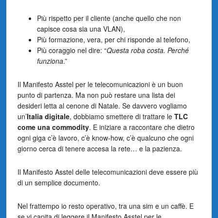
Più rispetto per il cliente (anche quello che non
capisce cosa sia una VLAN),
Più formazione, vera, per chi risponde al telefono,
Più coraggio nel dire: “
Questa roba costa. Perché
funziona
.”
Il Manifesto Asstel per le telecomunicazioni è un buon
punto di partenza. Ma non può restare una lista dei
desideri letta al cenone di Natale. Se davvero vogliamo
un’
Italia digitale
, dobbiamo smettere di trattare le
TLC
come una commodity
. E iniziare a raccontare che dietro
ogni giga c’è lavoro, c’è know-how, c’è qualcuno che ogni
giorno cerca di tenere accesa la rete… e la pazienza.
Il Manifesto Asstel delle telecomunicazioni deve essere più
di un semplice documento.
Nel frattempo io resto operativo, tra una sim e un caffè. E
se vi capita di leggere il Manifesto Asstel per le