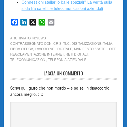
Connessioni stellari o balle spaziali? La verità sulla
sfida tra satelliti e telecomunicazioni aziendali
Facebook
LinkedIn
X
WhatsApp
Email
ARCHIVIATO IN:
NEWS
CONTRASSEGNATO CON:
CRISI TLC
,
DIGITALIZZAZIONE ITALIA
,
FIBRA OTTICA
,
LAVORO NEL DIGITALE
,
MANIFESTO ASSTEL
,
OTT
,
REGOLAMENTAZIONE INTERNET
,
RETI DIGITALI
,
TELECOMUNICAZIONI
,
TELEFONIA AZIENDALE
LASCIA UN COMMENTO
Scrivi qui, giuro che non mordo – e se sei in disaccordo,
ancora meglio. :-D