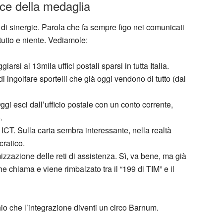
cce della medaglia
 di sinergie. Parola che fa sempre figo nei comunicati
tutto e niente. Vediamole:
arsi ai 13mila uffici postali sparsi in tutta Italia.
 ingolfare sportelli che già oggi vendono di tutto (dal
ggi esci dall’ufficio postale con un conto corrente,
.
 ICT. Sulla carta sembra interessante, nella realtà
cratico.
izzazione delle reti di assistenza. Sì, va bene, ma già
he chiama e viene rimbalzato tra il “199 di TIM” e il
hio che l’integrazione diventi un circo Barnum.