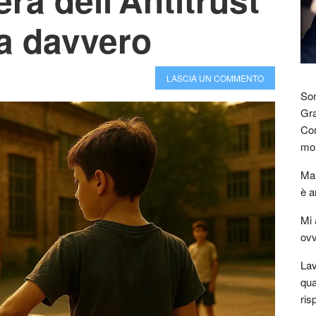
a davvero
LASCIA UN COMMENTO
Son
Gra
Com
mon
Mar
è a
Mi 
ovv
Lav
qua
ris