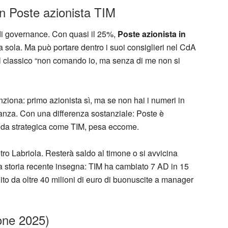
 Poste azionista TIM
 di governance. Con quasi il 25%,
Poste azionista in
da sola. Ma può portare dentro i suoi consiglieri nel CdA
È il classico “non comando io, ma senza di me non si
ziona: primo azionista sì, ma se non hai i numeri in
ranza. Con una differenza sostanziale: Poste è
ienda strategica come TIM, pesa eccome.
etro Labriola. Resterà saldo al timone o si avvicina
a storia recente insegna: TIM ha cambiato 7 AD in 15
dito da oltre 40 milioni di euro di buonuscite a manager
ione 2025)