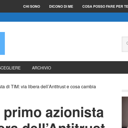
CHI SONO
DICONO DI ME
COSA POSSO FARE PER T
E
SCEGLIERE
ARCHIVIO
a di TIM: via libera dell’Antitrust e cosa cambia
 primo azionista
era dell’Antitrust