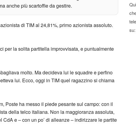
Qui
 ma anche più scartoffie da gestire.
che
tel
ta azionista di TIM al 24,81%, primo azionista assoluto.
su:
ici per la solita partitella improvvisata, e puntualmente
bagliava molto. Ma decideva lui le squadre e perfino
metteva lui. Ecco, oggi in TIM quel ragazzino si chiama
com, Poste ha messo il piede pesante sul campo: con il
sta della telco italiana. Non la maggioranza assoluta,
 CdA e – con un po’ di alleanze – indirizzare le partite