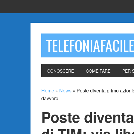
TELEFONIAFACIL
CONOSCERE
COME FARE
PER 
Home
»
News
»
Poste diventa primo azionist
davvero
Poste diventa
di TIM: via lib