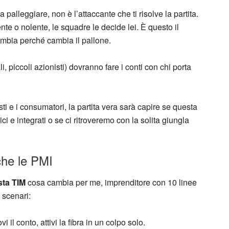
 palleggiare, non è l’attaccante che ti risolve la partita.
nte o nolente, le squadre le decide lei. È questo il
ambia perché cambia il pallone.
nali, piccoli azionisti) dovranno fare i conti con chi porta
isti e i consumatori, la partita vera sarà capire se questa
ici e integrati o se ci ritroveremo con la solita giungla
che le PMI
sta TIM
cosa cambia per me, imprenditore con 10 linee
i scenari:
vi il conto, attivi la fibra in un colpo solo.