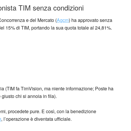
ionista TIM senza condizioni
a Concorrenza e del Mercato (
Agcm
) ha approvato senza
del 15% di TIM, portando la sua quota totale al 24,81%.
a (TIM fa TimVision, ma niente informazione; Poste ha
iusto chi si annoia in fila).
emi, procedete pure. E così, con la benedizione
m
, l’operazione è diventata ufficiale.