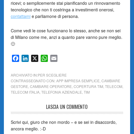
ricevi; o semplicemente stai pianificando un rinnovamento
tecnologico che non ti costringa a investimenti onerosi,
contattami
e parliamone di persona.
Come vedi le cose funzionano lo stesso, anche se non sei
di Milano come me, anzi a quanto pare vanno pure meglio.
🙂
Facebook
LinkedIn
X
WhatsApp
Email
ARCHIVIATO IN:
PER SCEGLIERE
CONTRASSEGNATO CON:
APP IMPRESA SEMPLICE
,
CAMBIARE
GESTORE
,
CAMBIARE OPERATORE
,
COPERTURA TIM
,
TELECOM
,
TELECOM ITALIA
,
TELEFONIA AZIENDALE
,
TIM
LASCIA UN COMMENTO
Scrivi qui, giuro che non mordo – e se sei in disaccordo,
ancora meglio. :-D