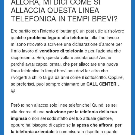
ALLORA, MI DICI COME SI
ALLACCIA QUESTA LINEA
TELEFONICA IN TEMPI BREVI?
Ero partito con l’intento di buttar giù un post utile a risolvere
qualche
problema legato alla telefonia
, alla fine invece
mi sono ritrovato a scrivere una dichiarazione d’amore per
il mio lavoro di
venditore di telefonia
e per l’azienda che
rappresento. Beh, questa volta è andata così! Anche
perché avrai capito, ormai, che per allacciare una nuova
linea telefonica in tempi brevi non devi far altro che
rivolgerti a chi lo fa già da anni come il sottoscritto. Oppure,
se preferisci, puoi sempre chiamare un
CALL CENTER
…
😀
Però io non allaccio solo linee telefoniche! Quindi se sei
alla ricerca di una
soluzione per la telefonia della tua
impresa
o non sei soddisfatto del tuo attuale gestore,
oppure hai bisogno di capire se la
spesa che affronti per
la telefonia aziendale
è commisurata rispetto a quanto