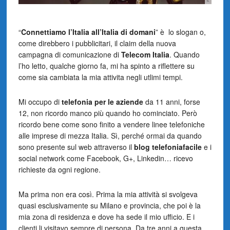
“
Connettiamo l’Italia all’Italia di domani
” è lo slogan o,
come direbbero i pubblicitari, il claim della nuova
campagna di comunicazione di
Telecom Italia
. Quando
l’ho letto, qualche giorno fa, mi ha spinto a riflettere su
come sia cambiata la mia attivita negli utlimi tempi.
Mi occupo di
telefonia per le aziende
da 11 anni, forse
12, non ricordo manco più quando ho cominciato. Però
ricordo bene come sono finito a vendere linee telefoniche
alle imprese di mezza Italia. Sì, perché ormai da quando
sono presente sul web attraverso il
blog telefoniafacile
e i
social network come Facebook, G+, Linkedin… ricevo
richieste da ogni regione.
Ma prima non era così. Prima la mia attività si svolgeva
quasi esclusivamente su Milano e provincia, che poi è la
mia zona di residenza e dove ha sede il mio ufficio. E i
clienti li visitavo sempre di persona. Da tre anni a questa