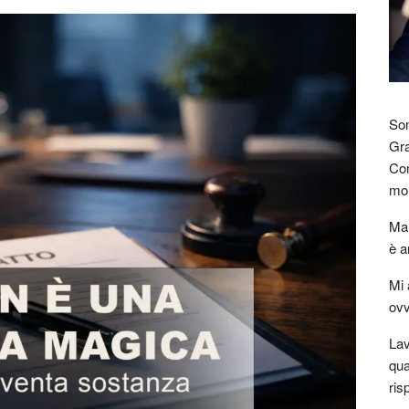
Son
Gra
Com
mon
Mar
è a
Mi 
ovv
Lav
qua
ris