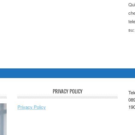
Qui
che
tel
su:
PRIVACY POLICY
Tel
089
Privacy Policy
19