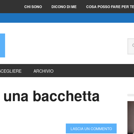
CHI SONO
DICONO DI ME
COSA POSSO FARE PER T
E
SCEGLIERE
ARCHIVIO
 una bacchetta
LASCIA UN COMMENTO