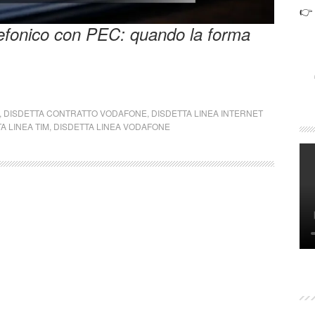
👉
lefonico con PEC: quando la forma
,
DISDETTA CONTRATTO VODAFONE
,
DISDETTA LINEA INTERNET
A LINEA TIM
,
DISDETTA LINEA VODAFONE