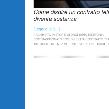
Come disdire un contratto te
diventa sostanza
[Leggi di più…]
ARCHIVIATO IN:
STORIE DI ORDINARIA TELEFONIA
CONTRASSEGNATO CON:
DISDETTA CONTRATTO TIM
TIM
,
DISDETTA LINEA INTERNET VODAFONE
,
DISDETT