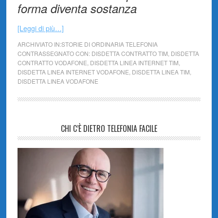
forma diventa sostanza
[Leggi di più…]
ARCHIVIATO IN:
STORIE DI ORDINARIA TELEFONIA
CONTRASSEGNATO CON:
DISDETTA CONTRATTO TIM
,
DISDETTA
CONTRATTO VODAFONE
,
DISDETTA LINEA INTERNET TIM
,
DISDETTA LINEA INTERNET VODAFONE
,
DISDETTA LINEA TIM
,
DISDETTA LINEA VODAFONE
CHI C’È DIETRO TELEFONIA FACILE