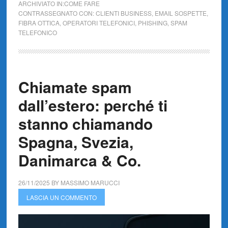
ARCHIVIATO IN:
COME FARE
CONTRASSEGNATO CON:
CLIENTI BUSINESS
,
EMAIL SOSPETTE
,
FIBRA OTTICA
,
OPERATORI TELEFONICI
,
PHISHING
,
SPAM
TELEFONICO
Chiamate spam
dall’estero: perché ti
stanno chiamando
Spagna, Svezia,
Danimarca & Co.
26/11/2025
BY
MASSIMO MARUCCI
LASCIA UN COMMENTO