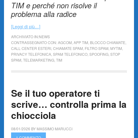
TIM e perché non risolve il
problema alla radice
[Leggi di più…]
ARCHIVIATO IN:
NEWS
CONTRASSEGNATO CON:
AGCOM
,
APP TIM
,
BLOCCO CHIAMATE
,
CALL CENTER ESTERI
,
CHIAMATE SPAM
,
FILTRO SPAM
,
MYTIM
,
PRIVACY TELEFONICA
,
SPAM TELEFONICO
,
SPOOFING
,
STOP
SPAM
,
TELEMARKETING
,
TIM
Se il tuo operatore ti
scrive… controlla prima la
chiocciola
08/01/2026
BY
MASSIMO MARUCCI
1 COMMENTO