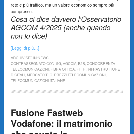
rete e più traffico, ma un valore economico sempre più
compresso.
Cosa ci dice davvero l’Osservatorio
AGCOM 4/2025 (anche quando
non lo dice)
[Leggi di più…]
ARCHIVIATO IN:
NEWS
CONTRASSEGNATO CON:
5G
,
AGCOM
,
B2B
,
CONCORRENZA
TELECOMUNICAZIONI
,
FIBRA OTTICA
,
FTTH
,
INFRASTRUTTURE
DIGITALI
,
MERCATO TLC
,
PREZZI TELECOMUNICAZIONI
,
TELECOMUNICAZIONI ITALIANE
Fusione Fastweb
Vodafone: il matrimonio
che scuote le