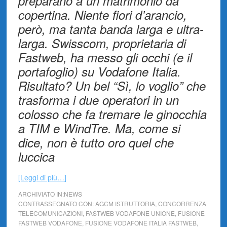
preparano a un matrimonio da
copertina. Niente fiori d’arancio,
però, ma tanta banda larga e ultra-
larga. Swisscom, proprietaria di
Fastweb, ha messo gli occhi (e il
portafoglio) su Vodafone Italia.
Risultato? Un bel “Sì, lo voglio” che
trasforma i due operatori in un
colosso che fa tremare le ginocchia
a TIM e WindTre. Ma, come si
dice, non è tutto oro quel che
luccica
[Leggi di più…]
ARCHIVIATO IN:
NEWS
CONTRASSEGNATO CON:
AGCM ISTRUTTORIA
,
CONCORRENZA
TELECOMUNICAZIONI
,
FASTWEB VODAFONE UNIONE
,
FUSIONE
FASTWEB VODAFONE
,
FUSIONE VODAFONE ITALIA FASTWEB
,