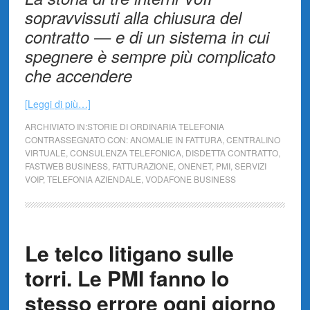
sopravvissuti alla chiusura del
contratto — e di un sistema in cui
spegnere è sempre più complicato
che accendere
[Leggi di più…]
ARCHIVIATO IN:
STORIE DI ORDINARIA TELEFONIA
CONTRASSEGNATO CON:
ANOMALIE IN FATTURA
,
CENTRALINO
VIRTUALE
,
CONSULENZA TELEFONICA
,
DISDETTA CONTRATTO
,
FASTWEB BUSINESS
,
FATTURAZIONE
,
ONENET
,
PMI
,
SERVIZI
VOIP
,
TELEFONIA AZIENDALE
,
VODAFONE BUSINESS
Le telco litigano sulle
torri. Le PMI fanno lo
stesso errore ogni giorno