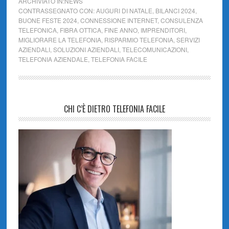
ARCHIVIATO IN:
NEWS
CONTRASSEGNATO CON:
AUGURI DI NATALE
,
BILANCI 2024
,
BUONE FESTE 2024
,
CONNESSIONE INTERNET
,
CONSULENZA
TELEFONICA
,
FIBRA OTTICA
,
FINE ANNO
,
IMPRENDITORI
,
MIGLIORARE LA TELEFONIA
,
RISPARMIO TELEFONIA
,
SERVIZI
AZIENDALI
,
SOLUZIONI AZIENDALI
,
TELECOMUNICAZIONI
,
TELEFONIA AZIENDALE
,
TELEFONIA FACILE
CHI C’È DIETRO TELEFONIA FACILE