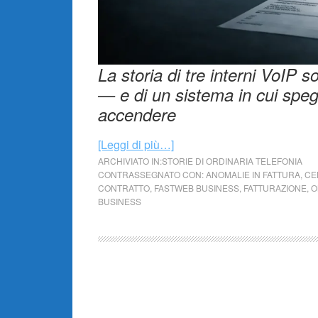
La storia di tre interni VoIP s
— e di un sistema in cui spe
accendere
[Leggi di più…]
ARCHIVIATO IN:
STORIE DI ORDINARIA TELEFONIA
CONTRASSEGNATO CON:
ANOMALIE IN FATTURA
,
CE
CONTRATTO
,
FASTWEB BUSINESS
,
FATTURAZIONE
,
O
BUSINESS