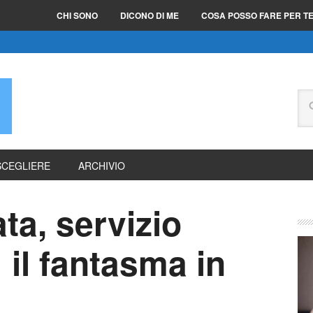
CHI SONO
DICONO DI ME
COSA POSSO FARE PER T
E
SCEGLIERE
ARCHIVIO
ta, servizio
 il fantasma in