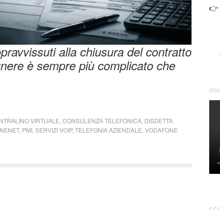
👉
opravvissuti alla chiusura del contratto
gnere è sempre più complicato che
NTRALINO VIRTUALE
,
CONSULENZA TELEFONICA
,
DISDETTA
NENET
,
PMI
,
SERVIZI VOIP
,
TELEFONIA AZIENDALE
,
VODAFONE