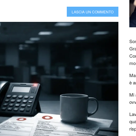
LASCIA UN COMMENTO
Son
Gra
Com
mon
Mar
è a
Mi 
ovv
Lav
qua
ris