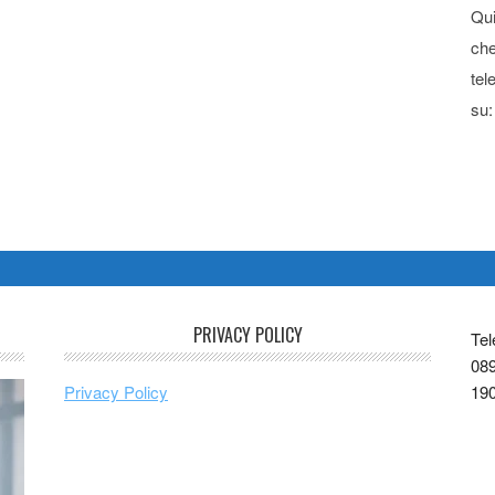
Qui
che
tel
su:
PRIVACY POLICY
Tel
089
Privacy Policy
19